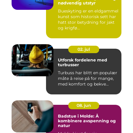
nødvendig utstyr
Bueskyting er en eldgammel
kunst som historisk sett har
hatt stor betydning for jakt
og krigfø...
02. jul
Utforsk fordelene med
turbusser
Turbuss har blitt en populær
måte å reise på for mange,
med komfort og bekve...
08. jun
Badstue i Molde: Å
kombinere avspenning og
natur