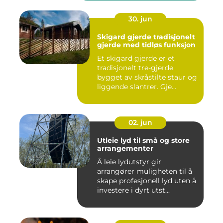
30. jun
Skigard gjerde tradisjonelt
gjerde med tidløs funksjon
Et skigard gjerde er et
tradisjonelt tre-gjerde
bygget av skråstilte staur og
liggende slantrer. Gje...
02. jun
Utleie lyd til små og store
arrangementer
Å leie lydutstyr gir
arrangører muligheten til å
skape profesjonell lyd uten å
investere i dyrt utst...