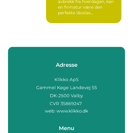
avbrekk fra hverdagen, kan
en firmatur være den
perfekte l&oslas...
Adresse
web:
www.klikko.dk
Menu