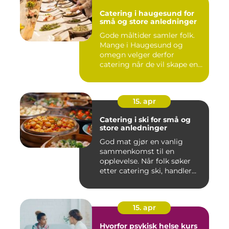
Catering i haugesund for
små og store anledninger
Gode måltider samler folk.
Mange i Haugesund og
omegn velger derfor
catering når de vil skape en
hyg...
15. apr
Catering i ski for små og
store anledninger
God mat gjør en vanlig
sammenkomst til en
opplevelse. Når folk søker
etter catering ski, handler
det...
15. apr
Hvorfor psykisk helse kurs