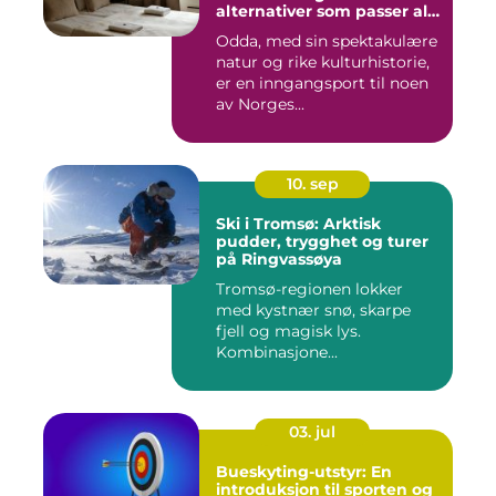
alternativer som passer alle
slags reisende
Odda, med sin spektakulære
natur og rike kulturhistorie,
er en inngangsport til noen
av Norges...
10. sep
Ski i Tromsø: Arktisk
pudder, trygghet og turer
på Ringvassøya
Tromsø-regionen lokker
med kystnær snø, skarpe
fjell og magisk lys.
Kombinasjone...
03. jul
Bueskyting-utstyr: En
introduksjon til sporten og