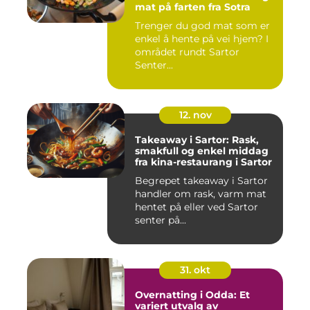
mat på farten fra Sotra
Trenger du god mat som er
enkel å hente på vei hjem? I
området rundt Sartor
Senter...
12. nov
Takeaway i Sartor: Rask,
smakfull og enkel middag
fra kina-restaurang i Sartor
Begrepet takeaway i Sartor
handler om rask, varm mat
hentet på eller ved Sartor
senter på...
31. okt
Overnatting i Odda: Et
variert utvalg av