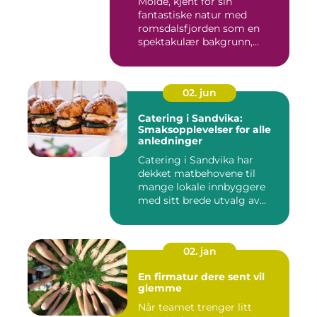
Molde, kjent for sin
fantastiske natur med
romsdalsfjorden som en
spektakulær bakgrunn,
tilbyr...
02. jun
Catering i Sandvika:
Smaksopplevelser for alle
anledninger
Catering i Sandvika har
dekket matbehovene til
mange lokale innbyggere
med sitt brede utvalg av
smak...
02. jan
En firmatur dere sent vil
glemme
Når teamet trenger litt