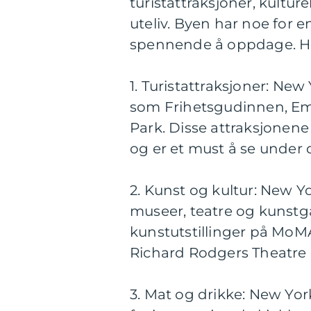
turistattraksjoner, kultu
uteliv. Byen har noe for e
spennende å oppdage. Her
1. Turistattraksjoner: New
som Frihetsgudinnen, Emp
Park. Disse attraksjonene
og er et must å se under 
2. Kunst og kultur: New Y
museer, teatre og kunstga
kunstutstillinger på MoM
Richard Rodgers Theatre 
3. Mat og drikke: New Yor