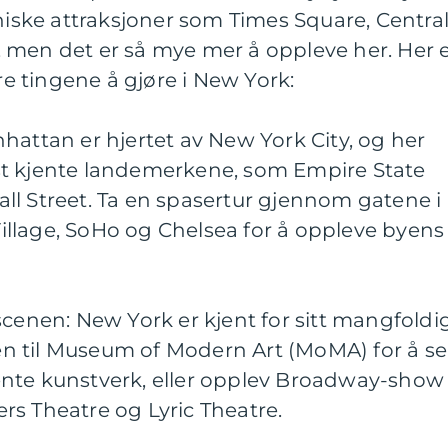
oniske attraksjoner som Times Square, Centra
 men det er så mye mer å oppleve her. Her 
 tingene å gjøre i New York:
hattan er hjertet av New York City, og her
st kjente landemerkene, som Empire State
ll Street. Ta en spasertur gjennom gatene i
llage, SoHo og Chelsea for å oppleve byens
scenen: New York er kjent for sitt mangfoldi
uren til Museum of Modern Art (MoMA) for å se
nte kunstverk, eller opplev Broadway-show 
rs Theatre og Lyric Theatre.