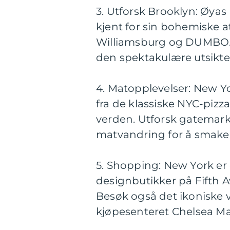
3. Utforsk Brooklyn: Øyas
kjent for sin bohemiske
Williamsburg og DUMBO. 
den spektakulære utsikt
4. Matopplevelser: New Yo
fra de klassiske NYC-pizz
verden. Utforsk gatemark
matvandring for å smake p
5. Shopping: New York er 
designbutikker på Fifth Av
Besøk også det ikoniske v
kjøpesenteret Chelsea Ma