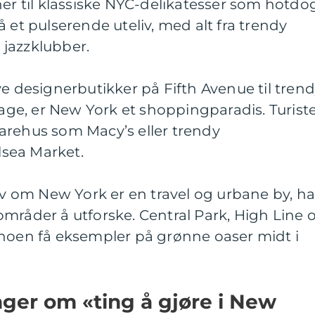
ner til klassiske NYC-delikatesser som hotdo
 et pulserende uteliv, med alt fra trendy
e jazzklubber.
ve designerbutikker på Fifth Avenue til tren
lage, er New York et shoppingparadis. Turist
arehus som Macy’s eller trendy
sea Market.
elv om New York er en travel og urbane by, ha
mråder å utforske. Central Park, High Line 
 noen få eksempler på grønne oaser midt i
nger om «ting å gjøre i New