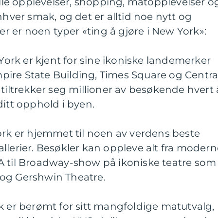
relle opplevelser, shopping, matopplevelser o
nhver smak, og det er alltid noe nytt og
 er noen typer «ting å gjøre i New York»:
 York er kjent for sine ikoniske landemerker
ire State Building, Times Square og Centra
 tiltrekker seg millioner av besøkende hvert 
ditt opphold i byen.
ork er hjemmet til noen av verdens beste
llerier. Besøkler kan oppleve alt fra modern
A til Broadway-show på ikoniske teatre som
og Gershwin Theatre.
k er berømt for sitt mangfoldige matutvalg,