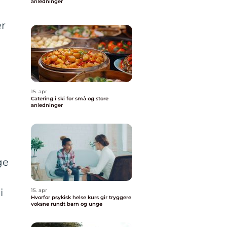
anledninger
l
er
15. apr
Catering i ski for små og store
anledninger
ge
i
15. apr
Hvorfor psykisk helse kurs gir tryggere
voksne rundt barn og unge