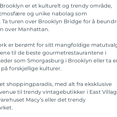
 Brooklyn er et kulturelt og trendy område,
 atmosfære og unike nabolag som
Ta turen over Brooklyn Bridge for å beundr
en over Manhattan.
rk er berømt for sitt mangfoldige matutval
aene til de beste gourmetrestaurantene i
eder som Smorgasburg i Brooklyn eller ta e
å forskjellige kulturer.
et shoppingparadis, med alt fra eksklusive
enue til trendy vintagebutikker i East Villag
arehuset Macy’s eller det trendy
rket.