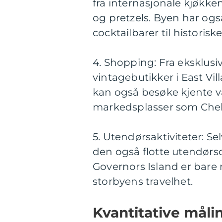
fra internasjonale kjøkke
og pretzels. Byen har også
cocktailbarer til historisk
4. Shopping: Fra eksklusi
vintagebutikker i East Vil
kan også besøke kjente v
markedsplasser som Chel
5. Utendørsaktiviteter: S
den også flotte utendørso
Governors Island er bare
storbyens travelhet.
Kvantitative måli