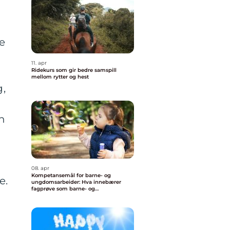
e
11. apr
Ridekurs som gir bedre samspill
mellom rytter og hest
g,
n
08. apr
Kompetansemål for barne- og
e.
ungdomsarbeider: Hva innebærer
fagprøve som barne- og
ungdomsarbeider?