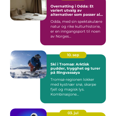
Overnatting i Odda: Et
variert utvalg av
alternativer som passer alle
slags reisende
Odda, med sin spektakulære
natur og rike kulturhistorie,
er en inngangsport til noen
av Norges...
10. sep
Ski i Tromsø: Arktisk
pudder, trygghet og turer
på Ringvassøya
Tromsø-regionen lokker
med kystnær snø, skarpe
fjell og magisk lys.
Kombinasjone...
03. jul