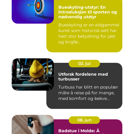
Bueskyting-utstyr: En
introduksjon til sporten og
nødvendig utstyr
Bueskyting er en eldgammel
kunst som historisk sett har
hatt stor betydning for jakt
og krigfø...
02. jul
Utforsk fordelene med
turbusser
Turbuss har blitt en populær
måte å reise på for mange,
med komfort og bekve...
08. jun
Badstue i Molde: Å