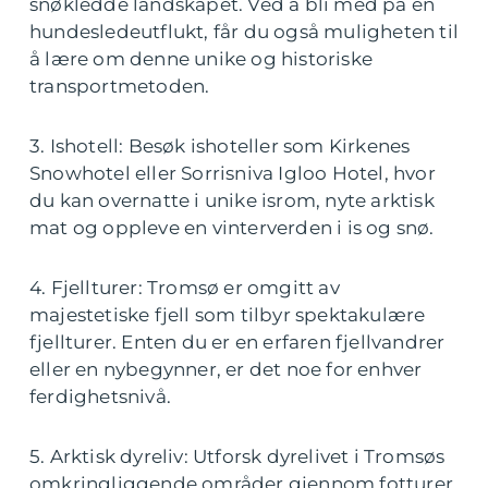
snøkledde landskapet. Ved å bli med på en
hundesledeutflukt, får du også muligheten til
å lære om denne unike og historiske
transportmetoden.
3. Ishotell: Besøk ishoteller som Kirkenes
Snowhotel eller Sorrisniva Igloo Hotel, hvor
du kan overnatte i unike isrom, nyte arktisk
mat og oppleve en vinterverden i is og snø.
4. Fjellturer: Tromsø er omgitt av
majestetiske fjell som tilbyr spektakulære
fjellturer. Enten du er en erfaren fjellvandrer
eller en nybegynner, er det noe for enhver
ferdighetsnivå.
5. Arktisk dyreliv: Utforsk dyrelivet i Tromsøs
omkringliggende områder gjennom fotturer,