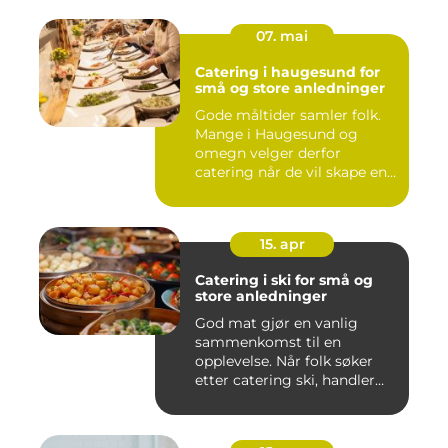
07. mai
Catering i haugesund for
små og store anledninger
Gode måltider samler folk.
Mange i Haugesund og
omegn velger derfor
catering når de vil skape en
hyg...
15. apr
Catering i ski for små og
store anledninger
God mat gjør en vanlig
sammenkomst til en
opplevelse. Når folk søker
etter catering ski, handler
det...