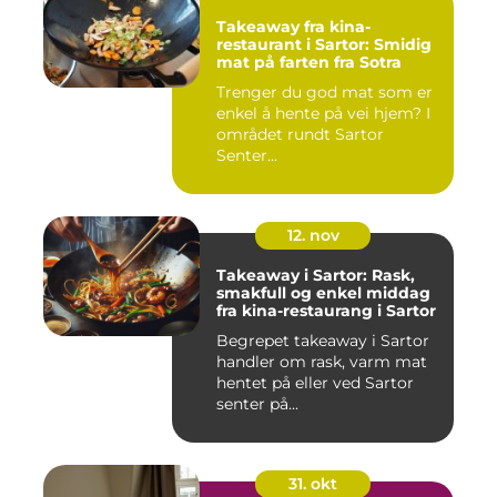
Takeaway fra kina-
restaurant i Sartor: Smidig
mat på farten fra Sotra
Trenger du god mat som er
enkel å hente på vei hjem? I
området rundt Sartor
Senter...
12. nov
Takeaway i Sartor: Rask,
smakfull og enkel middag
fra kina-restaurang i Sartor
Begrepet takeaway i Sartor
handler om rask, varm mat
hentet på eller ved Sartor
senter på...
31. okt