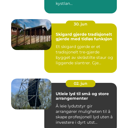
kystlan...
30. jun
Skigard gjerde tradisjonelt
gjerde med tidløs funksjon
Et skigard gjerde er et
tradisjonelt tre-gjerde
bygget av skråstilte staur og
liggende slantrer. Gje...
02. jun
Utleie lyd til små og store
arrangementer
Å leie lydutstyr gir
arrangører muligheten til å
skape profesjonell lyd uten å
investere i dyrt utst...