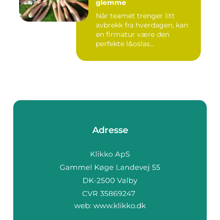
glemme
Når teamet trenger litt
avbrekk fra hverdagen, kan
en firmatur være den
perfekte l&oslas...
Adresse
web:
www.klikko.dk