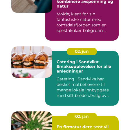
kombinere avspenning og
natur
Molde, kjent for sin
fantastiske natur med
romsdalsfjorden som en
spektakulær bakgrunn,
tilbyr...
02. jun
Catering i Sandvika:
Smaksopplevelser for alle
anledninger
Catering i Sandvika har
dekket matbehovene til
mange lokale innbyggere
med sitt brede utvalg av
smak...
02. jan
En firmatur dere sent vil