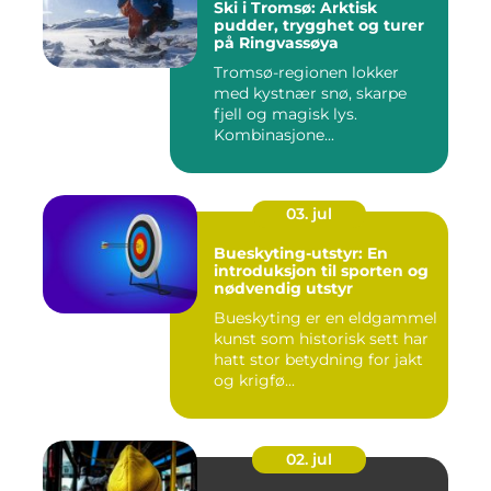
Ski i Tromsø: Arktisk
pudder, trygghet og turer
på Ringvassøya
Tromsø-regionen lokker
med kystnær snø, skarpe
fjell og magisk lys.
Kombinasjone...
03. jul
Bueskyting-utstyr: En
introduksjon til sporten og
nødvendig utstyr
Bueskyting er en eldgammel
kunst som historisk sett har
hatt stor betydning for jakt
og krigfø...
02. jul