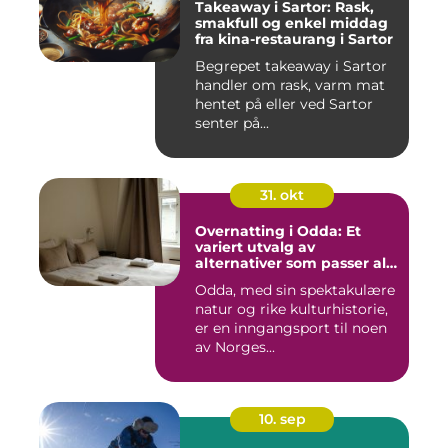
Takeaway i Sartor: Rask,
smakfull og enkel middag
fra kina-restaurang i Sartor
Begrepet takeaway i Sartor
handler om rask, varm mat
hentet på eller ved Sartor
senter på...
31. okt
Overnatting i Odda: Et
variert utvalg av
alternativer som passer alle
slags reisende
Odda, med sin spektakulære
natur og rike kulturhistorie,
er en inngangsport til noen
av Norges...
10. sep