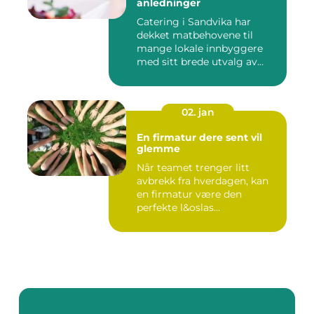
anledninger
Catering i Sandvika har
dekket matbehovene til
mange lokale innbyggere
med sitt brede utvalg av
smak...
02. jan
En firmatur dere sent vil
glemme
Når teamet trenger litt
avbrekk fra hverdagen, kan
en firmatur være den
perfekte l&oslas...