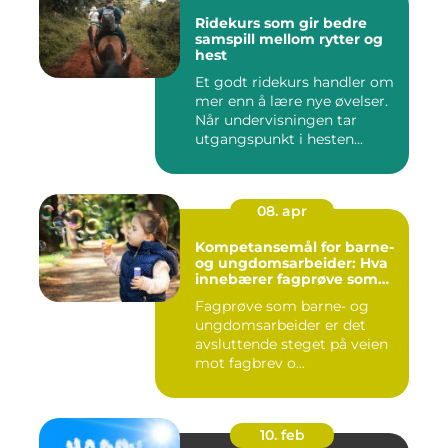
Ridekurs som gir bedre
samspill mellom rytter og
hest
Et godt ridekurs handler om
mer enn å lære nye øvelser.
Når undervisningen tar
utgangspunkt i hesten...
08. apr
Kompetansemål for barne-
og ungdomsarbeider: Hva
innebærer fagprøve som
barne- og
Fagprøve som barne- og
ungdomsarbeider?
ungdomsarbeider er det
avsluttende steget på veien
mot fagbrev o...
10. feb