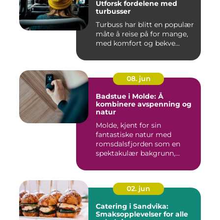
Utforsk fordelene med
turbusser
Turbuss har blitt en populær
måte å reise på for mange,
med komfort og bekve...
08. jun
Badstue i Molde: Å
kombinere avspenning og
natur
Molde, kjent for sin
fantastiske natur med
romsdalsfjorden som en
spektakulær bakgrunn,
tilbyr...
02. jun
Catering i Sandvika:
Smaksopplevelser for alle