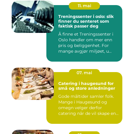
11. mai
Treningssenter i oslo: slik
finner du senteret som
faktisk passer deg
Å finne et Treningssenter i
Oslo handler om mer enn
pris og beliggenhet. For
mange avgjør miljøet, u...
07. mai
Catering i haugesund for
små og store anledninger
Gode måltider samler folk.
Mange i Haugesund og
omegn velger derfor
catering når de vil skape en
hyg...