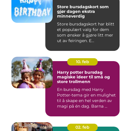
Store bursdagskort som
gjør dagen ekstra
minneverdig
Store bursdagskort har blitt
et populært valg for dem
som ønsker å gjøre litt mer
ut av feiringen. E...
10. feb
Harry potter bursdag
magiske ideer til små og
store trollmenn
En bursdag med Harry
Potter-tema gir en mulighet
til å skape en hel verden av
magi på én dag. Barna ...
02. feb