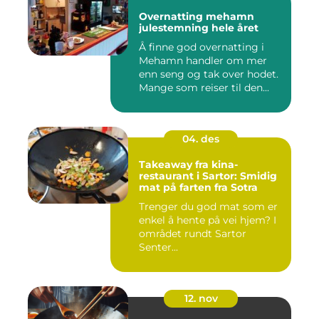
Overnatting mehamn
julestemning hele året
Å finne god overnatting i
Mehamn handler om mer
enn seng og tak over hodet.
Mange som reiser til den...
04. des
Takeaway fra kina-
restaurant i Sartor: Smidig
mat på farten fra Sotra
Trenger du god mat som er
enkel å hente på vei hjem? I
området rundt Sartor
Senter...
12. nov