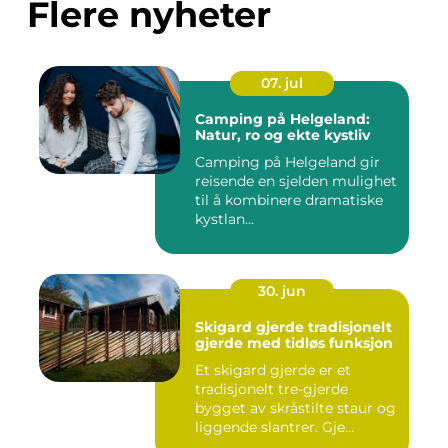
Flere nyheter
07. jul
Camping på Helgeland:
Natur, ro og ekte kystliv
Camping på Helgeland gir
reisende en sjelden mulighet
til å kombinere dramatiske
kystlan...
30. jun
Skigard gjerde tradisjonelt
gjerde med tidløs funksjon
Et skigard gjerde er et
tradisjonelt tre-gjerde
bygget av skråstilte staur og
liggende slantrer. Gje...