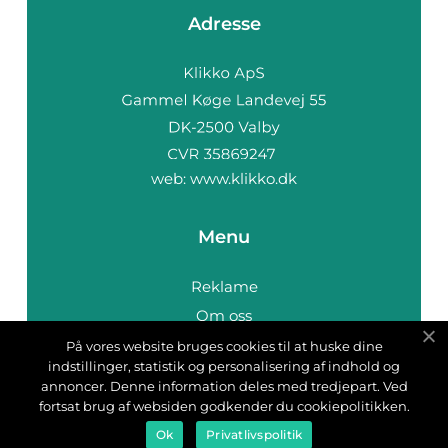
Adresse
web:
www.klikko.dk
Menu
Reklame
Om oss
Cookies
På vores website bruges cookies til at huske dine
indstillinger, statistik og personalisering af indhold og
Kontakt Oss
annoncer. Denne information deles med tredjepart. Ved
Sitemap
fortsat brug af websiden godkender du cookiepolitikken.
Ok
Privatlivspolitik