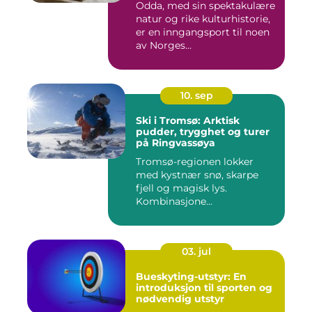
Odda, med sin spektakulære
natur og rike kulturhistorie,
er en inngangsport til noen
av Norges...
10. sep
Ski i Tromsø: Arktisk
pudder, trygghet og turer
på Ringvassøya
Tromsø-regionen lokker
med kystnær snø, skarpe
fjell og magisk lys.
Kombinasjone...
03. jul
Bueskyting-utstyr: En
introduksjon til sporten og
nødvendig utstyr