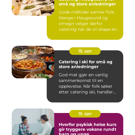
små og store anledninger
Gode måltider samler folk.
Mange i Haugesund og
omegn velger derfor
catering når de vil skape en
hyg...
15. apr
Catering i ski for små og
store anledninger
God mat gjør en vanlig
sammenkomst til en
opplevelse. Når folk søker
etter catering ski, handler
det...
15. apr
Hvorfor psykisk helse kurs
gir tryggere voksne rundt
barn og unge