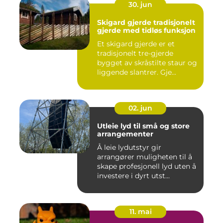
30. jun
Skigard gjerde tradisjonelt
gjerde med tidløs funksjon
Et skigard gjerde er et
tradisjonelt tre-gjerde
bygget av skråstilte staur og
liggende slantrer. Gje...
02. jun
Utleie lyd til små og store
arrangementer
Å leie lydutstyr gir
arrangører muligheten til å
skape profesjonell lyd uten å
investere i dyrt utst...
11. mai