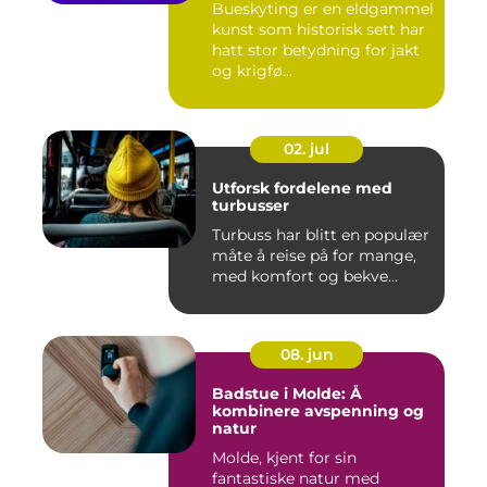
Bueskyting er en eldgammel
kunst som historisk sett har
hatt stor betydning for jakt
og krigfø...
02. jul
Utforsk fordelene med
turbusser
Turbuss har blitt en populær
måte å reise på for mange,
med komfort og bekve...
08. jun
Badstue i Molde: Å
kombinere avspenning og
natur
Molde, kjent for sin
fantastiske natur med