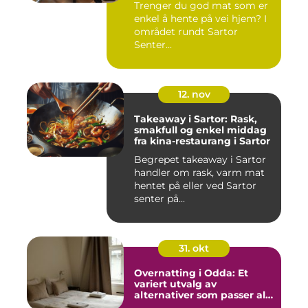
Trenger du god mat som er
enkel å hente på vei hjem? I
området rundt Sartor
Senter...
12. nov
Takeaway i Sartor: Rask,
smakfull og enkel middag
fra kina-restaurang i Sartor
Begrepet takeaway i Sartor
handler om rask, varm mat
hentet på eller ved Sartor
senter på...
31. okt
Overnatting i Odda: Et
variert utvalg av
alternativer som passer alle
slags reisende