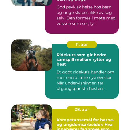
God psykisk helse hos barn
og unge skapes ikke av seg
selv. Den formes i møte med
voksne som ser, ly...
11. apr
Ridekurs som gir bedre
samspill mellom rytter og
hest
Et godt ridekurs handler om
mer enn å lære nye øvelser.
Når undervisningen tar
utgangspunkt i hesten...
08. apr
Kompetansemål for barne-
og ungdomsarbeider: Hva
innebærer fagprøve som