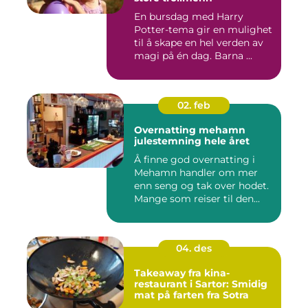
En bursdag med Harry
Potter-tema gir en mulighet
til å skape en hel verden av
magi på én dag. Barna ...
02. feb
Overnatting mehamn
julestemning hele året
Å finne god overnatting i
Mehamn handler om mer
enn seng og tak over hodet.
Mange som reiser til den...
04. des
Takeaway fra kina-
restaurant i Sartor: Smidig
mat på farten fra Sotra