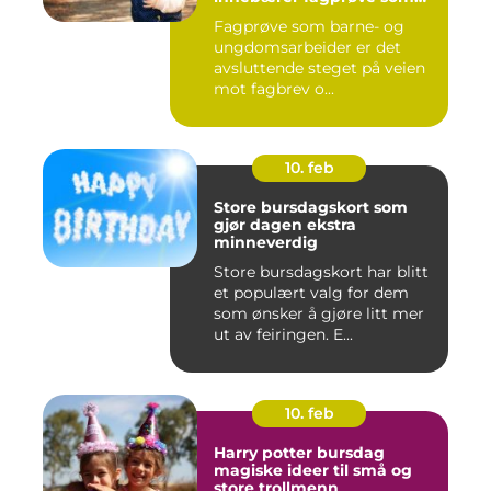
barne- og
Fagprøve som barne- og
ungdomsarbeider?
ungdomsarbeider er det
avsluttende steget på veien
mot fagbrev o...
10. feb
Store bursdagskort som
gjør dagen ekstra
minneverdig
Store bursdagskort har blitt
et populært valg for dem
som ønsker å gjøre litt mer
ut av feiringen. E...
10. feb
Harry potter bursdag
magiske ideer til små og
store trollmenn