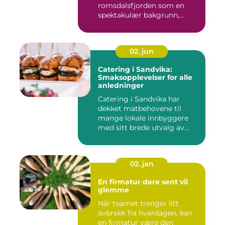
romsdalsfjorden som en
spektakulær bakgrunn,
tilbyr...
02. jun
Catering i Sandvika:
Smaksopplevelser for alle
anledninger
Catering i Sandvika har
dekket matbehovene til
mange lokale innbyggere
med sitt brede utvalg av
smak...
02. jan
En firmatur dere sent vil
glemme
Når teamet trenger litt
avbrekk fra hverdagen, kan
en firmatur være den