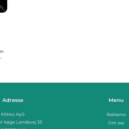
er.
u...
Adresse
Menu
Reklame
Om oss