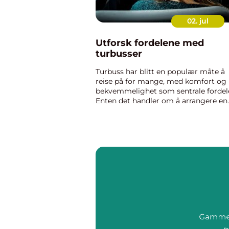
02. jul
Utforsk fordelene med
turbusser
Turbuss har blitt en populær måte å
reise på for mange, med komfort og
bekvemmelighet som sentrale fordel
Enten det handler om å arrangere en
klassereise, en firmatur, eller en
hyggelig tur for pensjonister, gir turb