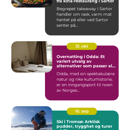
fra kina-restaurang i Sartor
Begrepet takeaway i Sartor
handler om rask, varm mat
hentet på eller ved Sartor
senter på...
31. okt
Overnatting i Odda: Et
variert utvalg av
alternativer som passer alle
slags reisende
Odda, med sin spektakulære
natur og rike kulturhistorie,
er en inngangsport til noen
av Norges...
10. sep
Ski i Tromsø: Arktisk
pudder, trygghet og turer