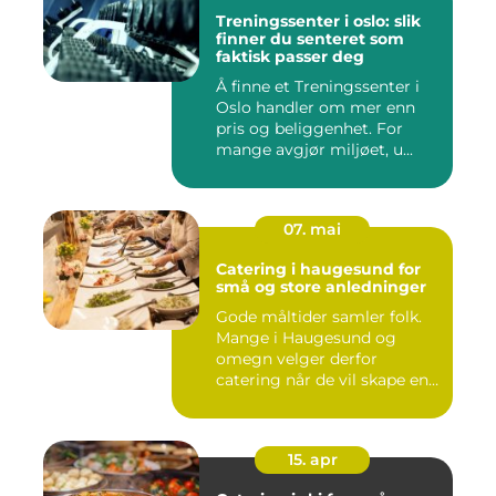
Treningssenter i oslo: slik
finner du senteret som
faktisk passer deg
Å finne et Treningssenter i
Oslo handler om mer enn
pris og beliggenhet. For
mange avgjør miljøet, u...
07. mai
Catering i haugesund for
små og store anledninger
Gode måltider samler folk.
Mange i Haugesund og
omegn velger derfor
catering når de vil skape en
hyg...
15. apr