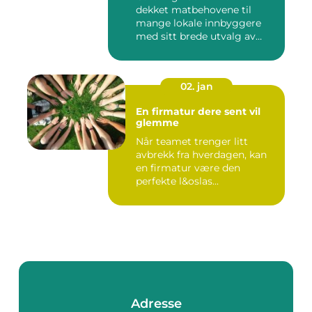
dekket matbehovene til
mange lokale innbyggere
med sitt brede utvalg av
smak...
02. jan
En firmatur dere sent vil
glemme
Når teamet trenger litt
avbrekk fra hverdagen, kan
en firmatur være den
perfekte l&oslas...
Adresse