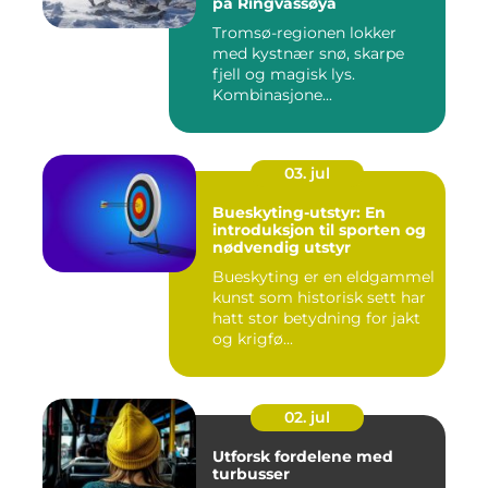
på Ringvassøya
Tromsø-regionen lokker
med kystnær snø, skarpe
fjell og magisk lys.
Kombinasjone...
03. jul
Bueskyting-utstyr: En
introduksjon til sporten og
nødvendig utstyr
Bueskyting er en eldgammel
kunst som historisk sett har
hatt stor betydning for jakt
og krigfø...
02. jul
Utforsk fordelene med
turbusser