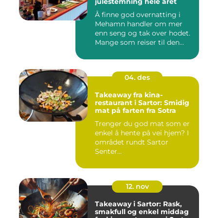
julestemning hele året
Å finne god overnatting i
Mehamn handler om mer
enn seng og tak over hodet.
Mange som reiser til den...
04. des
Takeaway fra kina-
restaurant i Sartor: Smidig
mat på farten fra Sotra
Trenger du god mat som er
enkel å hente på vei hjem? I
området rundt Sartor
Senter...
12. nov
Takeaway i Sartor: Rask,
smakfull og enkel middag