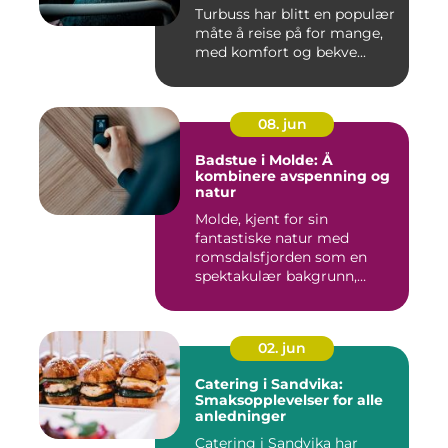
Turbuss har blitt en populær
måte å reise på for mange,
med komfort og bekve...
08. jun
Badstue i Molde: Å
kombinere avspenning og
natur
Molde, kjent for sin
fantastiske natur med
romsdalsfjorden som en
spektakulær bakgrunn,
tilbyr...
02. jun
Catering i Sandvika:
Smaksopplevelser for alle
anledninger
Catering i Sandvika har