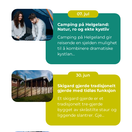
07. jul
Camping på Helgeland:
Natur, ro og ekte kystliv
Camping på Helgeland gir
reisende en sjelden mulighet
til å kombinere dramatiske
kystlan...
30. jun
Skigard gjerde tradisjonelt
gjerde med tidløs funksjon
Et skigard gjerde er et
tradisjonelt tre-gjerde
bygget av skråstilte staur og
liggende slantrer. Gje...