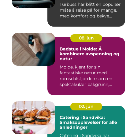
Turbuss har blitt en populær
måte å reise på for mange,
med komfort og bekve...
08. jun
Badstue i Molde: Å
kombinere avspenning og
natur
Molde, kjent for sin
fantastiske natur med
romsdalsfjorden som en
spektakulær bakgrunn,
tilbyr...
02. jun
Catering i Sandvika:
Smaksopplevelser for alle
anledninger
Catering i Sandvika har