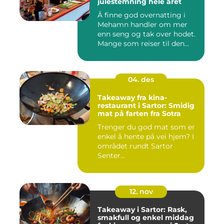
julestemning hele året
Å finne god overnatting i
Mehamn handler om mer
enn seng og tak over hodet.
Mange som reiser til den...
04. des
Takeaway fra kina-
restaurant i Sartor: Smidig
mat på farten fra Sotra
Trenger du god mat som er
enkel å hente på vei hjem? I
området rundt Sartor
Senter...
12. nov
Takeaway i Sartor: Rask,
smakfull og enkel middag