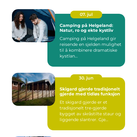
07. jul
Camping på Helgeland:
Natur, ro og ekte kystliv
Camping på Helgeland gir
reisende en sjelden mulighet
til å kombinere dramatiske
kystlan...
30. jun
Skigard gjerde tradisjonelt
gjerde med tidløs funksjon
Et skigard gjerde er et
tradisjonelt tre-gjerde
bygget av skråstilte staur og
liggende slantrer. Gje...