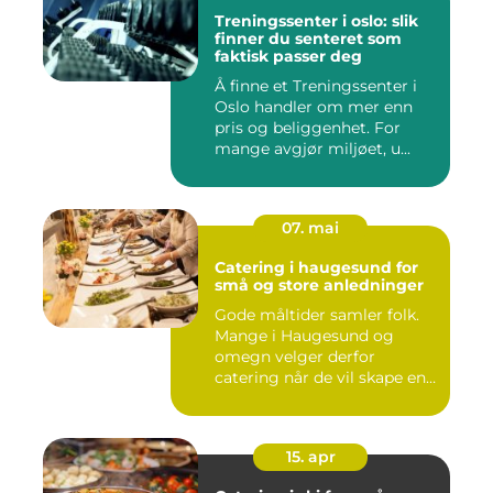
Treningssenter i oslo: slik
finner du senteret som
faktisk passer deg
Å finne et Treningssenter i
Oslo handler om mer enn
pris og beliggenhet. For
mange avgjør miljøet, u...
07. mai
Catering i haugesund for
små og store anledninger
Gode måltider samler folk.
Mange i Haugesund og
omegn velger derfor
catering når de vil skape en
hyg...
15. apr