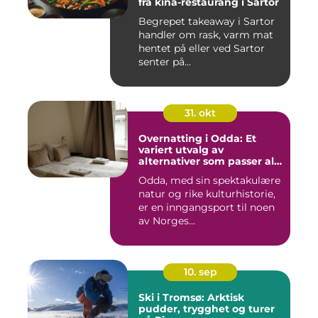
fra kina-restaurang i Sartor
Begrepet takeaway i Sartor
handler om rask, varm mat
hentet på eller ved Sartor
senter på...
31. okt
Overnatting i Odda: Et
variert utvalg av
alternativer som passer alle
slags reisende
Odda, med sin spektakulære
natur og rike kulturhistorie,
er en inngangsport til noen
av Norges...
10. sep
Ski i Tromsø: Arktisk
pudder, trygghet og turer