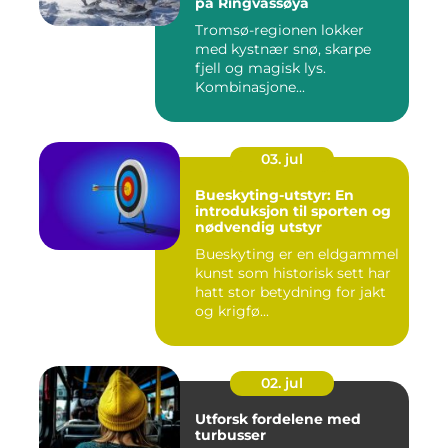
på Ringvassøya
Tromsø-regionen lokker
med kystnær snø, skarpe
fjell og magisk lys.
Kombinasjone...
03. jul
Bueskyting-utstyr: En
introduksjon til sporten og
nødvendig utstyr
Bueskyting er en eldgammel
kunst som historisk sett har
hatt stor betydning for jakt
og krigfø...
02. jul
Utforsk fordelene med
turbusser