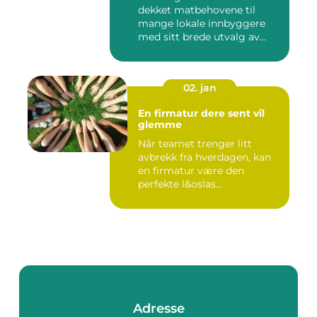
dekket matbehovene til
mange lokale innbyggere
med sitt brede utvalg av
smak...
02. jan
En firmatur dere sent vil
glemme
Når teamet trenger litt
avbrekk fra hverdagen, kan
en firmatur være den
perfekte l&oslas...
Adresse