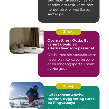
Begrepet takeaway i Sartor
handler om rask, varm mat
hentet på eller ved Sartor
senter på...
31. okt
Overnatting i Odda: Et
variert utvalg av
alternativer som passer alle
slags reisende
Odda, med sin spektakulære
natur og rike kulturhistorie,
er en inngangsport til noen
av Norges...
10. sep
Ski i Tromsø: Arktisk
pudder, trygghet og turer
på Ringvassøya