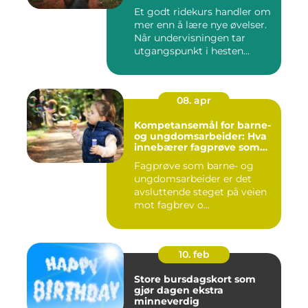
Et godt ridekurs handler om
mer enn å lære nye øvelser.
Når undervisningen tar
utgangspunkt i hesten...
08. apr
Kompetansemål for barne-
og ungdomsarbeider: Hva
innebærer fagprøve som
barne- og
Fagprøve som barne- og
ungdomsarbeider?
ungdomsarbeider er det
avsluttende steget på veien
mot fagbrev o...
10. feb
Store bursdagskort som
gjør dagen ekstra
minneverdig