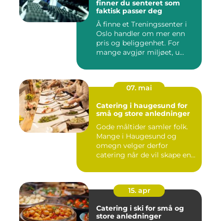
finner du senteret som
faktisk passer deg
Å finne et Treningssenter i
Oslo handler om mer enn
pris og beliggenhet. For
mange avgjør miljøet, u...
07. mai
Catering i haugesund for
små og store anledninger
Gode måltider samler folk.
Mange i Haugesund og
omegn velger derfor
catering når de vil skape en
hyg...
15. apr
Catering i ski for små og
store anledninger