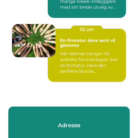
mange lokale innbyggere
med sitt brede utvalg av
smak...
02. jan
En firmatur dere sent vil
glemme
Når teamet trenger litt
avbrekk fra hverdagen, kan
en firmatur være den
perfekte l&oslas...
Adresse