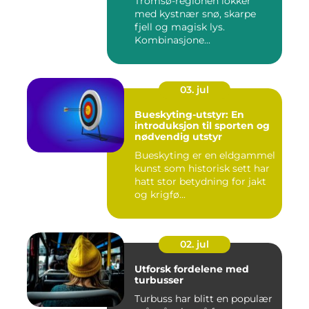
Tromsø-regionen lokker
med kystnær snø, skarpe
fjell og magisk lys.
Kombinasjone...
03. jul
Bueskyting-utstyr: En
introduksjon til sporten og
nødvendig utstyr
Bueskyting er en eldgammel
kunst som historisk sett har
hatt stor betydning for jakt
og krigfø...
02. jul
Utforsk fordelene med
turbusser
Turbuss har blitt en populær