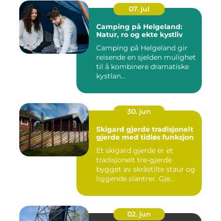
07. jul
Camping på Helgeland:
Natur, ro og ekte kystliv
Camping på Helgeland gir
reisende en sjelden mulighet
til å kombinere dramatiske
kystlan...
30. jun
Skigard gjerde tradisjonelt
gjerde med tidløs funksjon
Et skigard gjerde er et
tradisjonelt tre-gjerde
bygget av skråstilte staur og
liggende slantrer. Gje...
02. jun