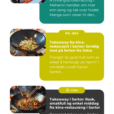
Å finne god overnatting i
Mehamn handler om mer
enn seng og tak over hodet.
Mange som reiser til den...
04. des
Takeaway fra kina-
restaurant i Sartor: Smidig
mat på farten fra Sotra
Trenger du god mat som er
enkel å hente på vei hjem? I
området rundt Sartor
Senter...
12. nov
Takeaway i Sartor: Rask,
smakfull og enkel middag
fra kina-restaurang i Sartor