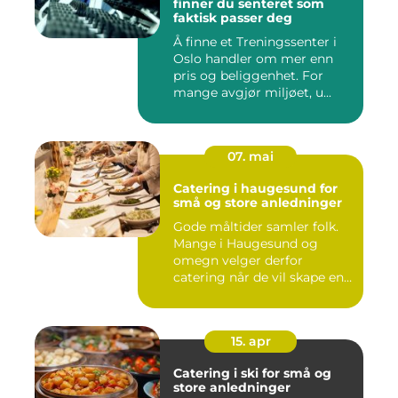
finner du senteret som
faktisk passer deg
Å finne et Treningssenter i
Oslo handler om mer enn
pris og beliggenhet. For
mange avgjør miljøet, u...
07. mai
Catering i haugesund for
små og store anledninger
Gode måltider samler folk.
Mange i Haugesund og
omegn velger derfor
catering når de vil skape en
hyg...
15. apr
Catering i ski for små og
store anledninger