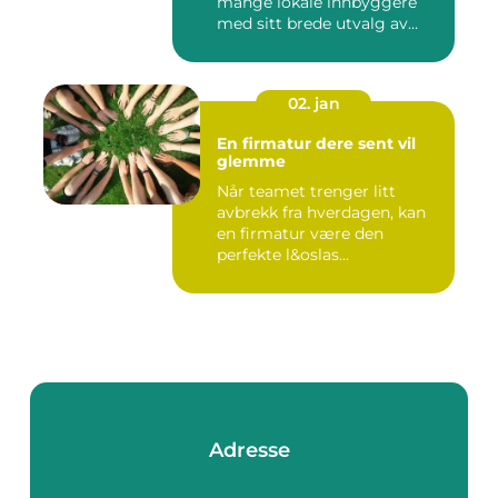
mange lokale innbyggere
med sitt brede utvalg av
smak...
02. jan
En firmatur dere sent vil
glemme
Når teamet trenger litt
avbrekk fra hverdagen, kan
en firmatur være den
perfekte l&oslas...
Adresse