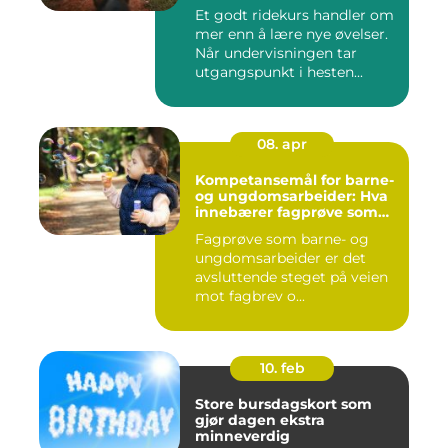
Et godt ridekurs handler om
mer enn å lære nye øvelser.
Når undervisningen tar
utgangspunkt i hesten...
08. apr
Kompetansemål for barne-
og ungdomsarbeider: Hva
innebærer fagprøve som
barne- og
Fagprøve som barne- og
ungdomsarbeider?
ungdomsarbeider er det
avsluttende steget på veien
mot fagbrev o...
10. feb
Store bursdagskort som
gjør dagen ekstra
minneverdig