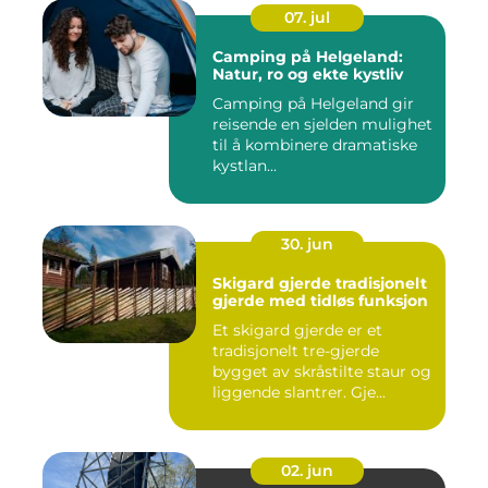
07. jul
Camping på Helgeland:
Natur, ro og ekte kystliv
Camping på Helgeland gir
reisende en sjelden mulighet
til å kombinere dramatiske
kystlan...
30. jun
Skigard gjerde tradisjonelt
gjerde med tidløs funksjon
Et skigard gjerde er et
tradisjonelt tre-gjerde
bygget av skråstilte staur og
liggende slantrer. Gje...
02. jun