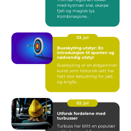
med kystnær snø, skarpe
fjell og magisk lys.
Kombinasjone...
03. jul
Bueskyting-utstyr: En
introduksjon til sporten og
nødvendig utstyr
Bueskyting er en eldgammel
kunst som historisk sett har
hatt stor betydning for jakt
og krigfø...
02. jul
Utforsk fordelene med
turbusser
Turbuss har blitt en populær