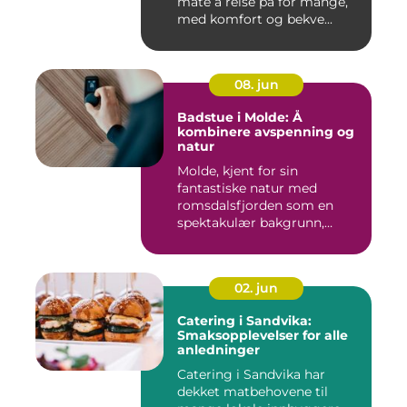
måte å reise på for mange,
med komfort og bekve...
08. jun
Badstue i Molde: Å
kombinere avspenning og
natur
Molde, kjent for sin
fantastiske natur med
romsdalsfjorden som en
spektakulær bakgrunn,
tilbyr...
02. jun
Catering i Sandvika:
Smaksopplevelser for alle
anledninger
Catering i Sandvika har
dekket matbehovene til