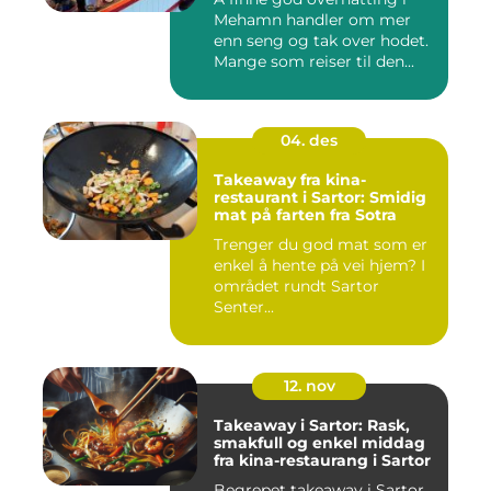
Mehamn handler om mer
enn seng og tak over hodet.
Mange som reiser til den...
04. des
Takeaway fra kina-
restaurant i Sartor: Smidig
mat på farten fra Sotra
Trenger du god mat som er
enkel å hente på vei hjem? I
området rundt Sartor
Senter...
12. nov
Takeaway i Sartor: Rask,
smakfull og enkel middag
fra kina-restaurang i Sartor
Begrepet takeaway i Sartor