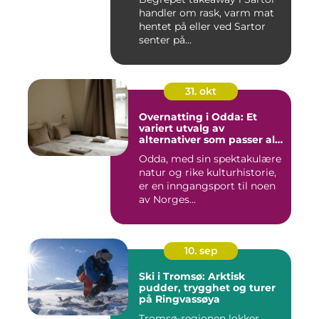
handler om rask, varm mat
hentet på eller ved Sartor
senter på...
31. okt
Overnatting i Odda: Et
variert utvalg av
alternativer som passer alle
slags reisende
Odda, med sin spektakulære
natur og rike kulturhistorie,
er en inngangsport til noen
av Norges...
10. sep
Ski i Tromsø: Arktisk
pudder, trygghet og turer
på Ringvassøya
Tromsø-regionen lokker