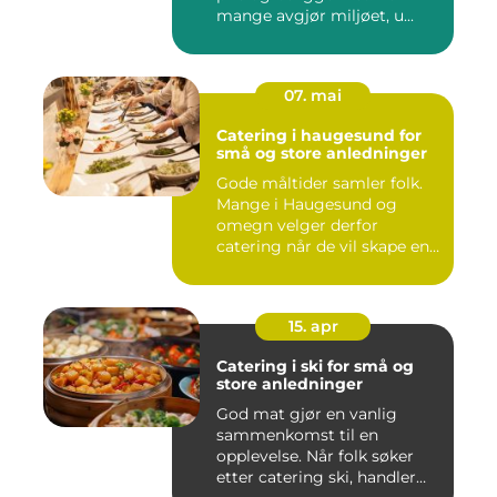
mange avgjør miljøet, u...
07. mai
Catering i haugesund for
små og store anledninger
Gode måltider samler folk.
Mange i Haugesund og
omegn velger derfor
catering når de vil skape en
hyg...
15. apr
Catering i ski for små og
store anledninger
God mat gjør en vanlig
sammenkomst til en
opplevelse. Når folk søker
etter catering ski, handler