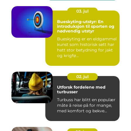
03. jul
Bueskyting-utstyr: En
introduksjon til sporten og
nødvendig utstyr
Bueskyting er en eldgammel
kunst som historisk sett har
hatt stor betydning for jakt
og krigfø...
02. jul
Utforsk fordelene med
turbusser
Turbuss har blitt en populær
måte å reise på for mange,
med komfort og bekve...