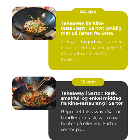
04. des
Takeaway fra kina-
restaurant i Sartor: Smidig
mat på farten fra Sotra
Trenger du god mat som er
enkel å hente på vei hjem? I
området rundt Sartor
Senter...
12. nov
Takeaway i Sartor: Rask,
smakfull og enkel middag
fra kina-restaurang i Sartor
Begrepet takeaway i Sartor
handler om rask, varm mat
hentet på eller ved Sartor
senter på...