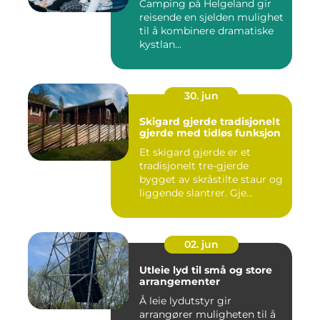
Camping på Helgeland gir
reisende en sjelden mulighet
til å kombinere dramatiske
kystlan...
30. jun
Skigard gjerde tradisjonelt
gjerde med tidløs funksjon
Et skigard gjerde er et
tradisjonelt tre-gjerde
bygget av skråstilte staur og
liggende slantrer. Gje...
02. jun
Utleie lyd til små og store
arrangementer
Å leie lydutstyr gir
arrangører muligheten til å