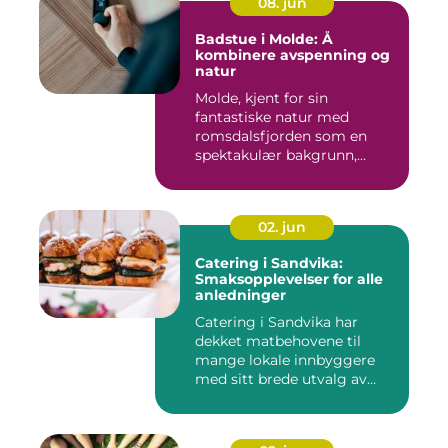
08. jun
Badstue i Molde: Å
kombinere avspenning og
natur
Molde, kjent for sin
fantastiske natur med
romsdalsfjorden som en
spektakulær bakgrunn,
tilbyr...
02. jun
Catering i Sandvika:
Smaksopplevelser for alle
anledninger
Catering i Sandvika har
dekket matbehovene til
mange lokale innbyggere
med sitt brede utvalg av
smak...