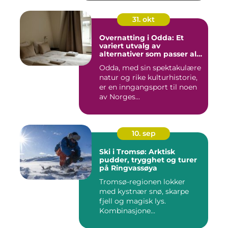
31. okt
Overnatting i Odda: Et
variert utvalg av
alternativer som passer alle
slags reisende
Odda, med sin spektakulære
natur og rike kulturhistorie,
er en inngangsport til noen
av Norges...
10. sep
Ski i Tromsø: Arktisk
pudder, trygghet og turer
på Ringvassøya
Tromsø-regionen lokker
med kystnær snø, skarpe
fjell og magisk lys.
Kombinasjone...