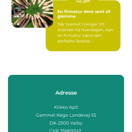
02. jan
En firmatur dere sent vil
glemme
Når teamet trenger litt
avbrekk fra hverdagen, kan
en firmatur være den
perfekte l&oslas...
Adresse