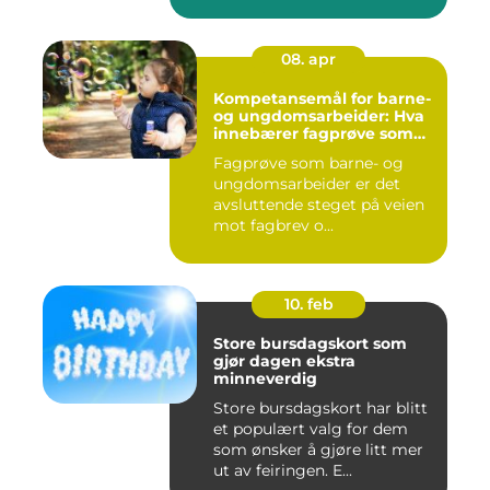
08. apr
Kompetansemål for barne-
og ungdomsarbeider: Hva
innebærer fagprøve som
barne- og
Fagprøve som barne- og
ungdomsarbeider?
ungdomsarbeider er det
avsluttende steget på veien
mot fagbrev o...
10. feb
Store bursdagskort som
gjør dagen ekstra
minneverdig
Store bursdagskort har blitt
et populært valg for dem
som ønsker å gjøre litt mer
ut av feiringen. E...