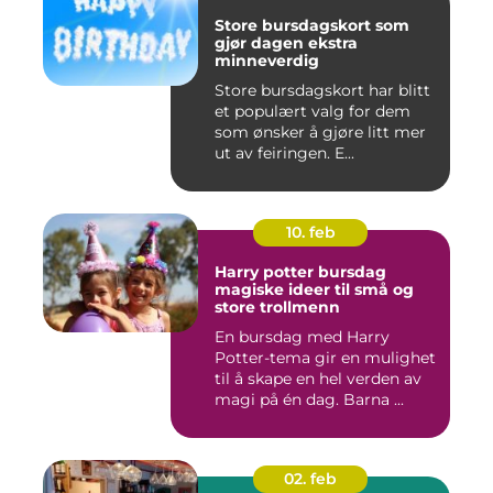
Store bursdagskort som
gjør dagen ekstra
minneverdig
Store bursdagskort har blitt
et populært valg for dem
som ønsker å gjøre litt mer
ut av feiringen. E...
10. feb
Harry potter bursdag
magiske ideer til små og
store trollmenn
En bursdag med Harry
Potter-tema gir en mulighet
til å skape en hel verden av
magi på én dag. Barna ...
02. feb