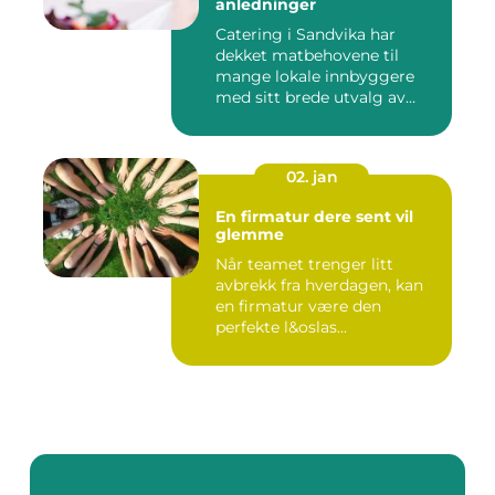
anledninger
Catering i Sandvika har
dekket matbehovene til
mange lokale innbyggere
med sitt brede utvalg av
smak...
02. jan
En firmatur dere sent vil
glemme
Når teamet trenger litt
avbrekk fra hverdagen, kan
en firmatur være den
perfekte l&oslas...