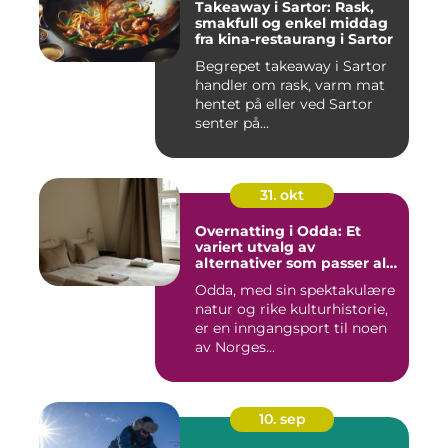
Takeaway i Sartor: Rask,
smakfull og enkel middag
fra kina-restaurang i Sartor
Begrepet takeaway i Sartor
handler om rask, varm mat
hentet på eller ved Sartor
senter på...
31. okt
Overnatting i Odda: Et
variert utvalg av
alternativer som passer alle
slags reisende
Odda, med sin spektakulære
natur og rike kulturhistorie,
er en inngangsport til noen
av Norges...
10. sep