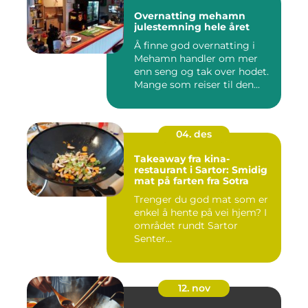
Overnatting mehamn
julestemning hele året
Å finne god overnatting i
Mehamn handler om mer
enn seng og tak over hodet.
Mange som reiser til den...
04. des
Takeaway fra kina-
restaurant i Sartor: Smidig
mat på farten fra Sotra
Trenger du god mat som er
enkel å hente på vei hjem? I
området rundt Sartor
Senter...
12. nov