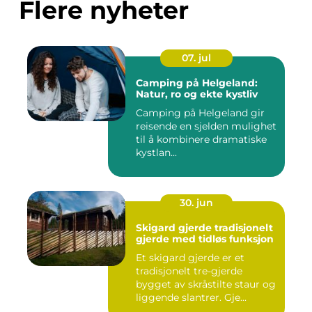
Flere nyheter
07. jul
Camping på Helgeland:
Natur, ro og ekte kystliv
Camping på Helgeland gir
reisende en sjelden mulighet
til å kombinere dramatiske
kystlan...
30. jun
Skigard gjerde tradisjonelt
gjerde med tidløs funksjon
Et skigard gjerde er et
tradisjonelt tre-gjerde
bygget av skråstilte staur og
liggende slantrer. Gje...