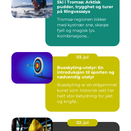
Ski i Tromsø: Arktisk
pudder, trygghet og turer
på Ringvassøya
Tromsø-regionen lokker
med kystnær snø, skarpe
fjell og magisk lys.
Kombinasjone...
03. jul
Bueskyting-utstyr: En
introduksjon til sporten og
nødvendig utstyr
Bueskyting er en eldgammel
kunst som historisk sett har
hatt stor betydning for jakt
og krigfø...
02. jul