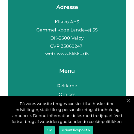
Adresse
web:
www.klikko.dk
Menu
Reklame
Om oss
Cookies
På vores website bruges cookies til at huske dine
indstillinger, statistik og personalisering af indhold og
Kontakt Oss
annoncer. Denne information deles med tredjepart. Ved
Sitemap
fortsat brug af websiden godkender du cookiepolitikken.
Ok
Privatlivspolitik