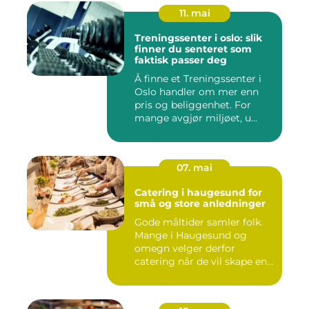
11. mai
Treningssenter i oslo: slik
finner du senteret som
faktisk passer deg
Å finne et Treningssenter i
Oslo handler om mer enn
pris og beliggenhet. For
mange avgjør miljøet, u...
07. mai
Catering i haugesund for
små og store anledninger
Gode måltider samler folk.
Mange i Haugesund og
omegn velger derfor
catering når de vil skape en
hyg...