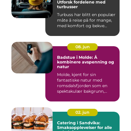
Utforsk fordelene med
turbusser
Turbuss har blitt en populær
måte å reise på for mange,
med komfort og bekve...
08. jun
Badstue i Molde: Å
kombinere avspenning og
natur
Molde, kjent for sin
fantastiske natur med
romsdalsfjorden som en
spektakulær bakgrunn,
tilbyr...
02. jun
Catering i Sandvika:
Smaksopplevelser for alle