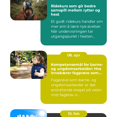
Ridekurs som gir bedre
samspill mellom rytter og
hest
Et godt ridekurs handler om
mer enn å lære nye øvelser.
Når undervisningen tar
utgangspunkt i hesten...
08. apr
Kompetansemål for barne-
og ungdomsarbeider: Hva
innebærer fagprøve som
barne- og
Fagprøve som barne- og
ungdomsarbeider?
ungdomsarbeider er det
avsluttende steget på veien
mot fagbrev o...
10. feb