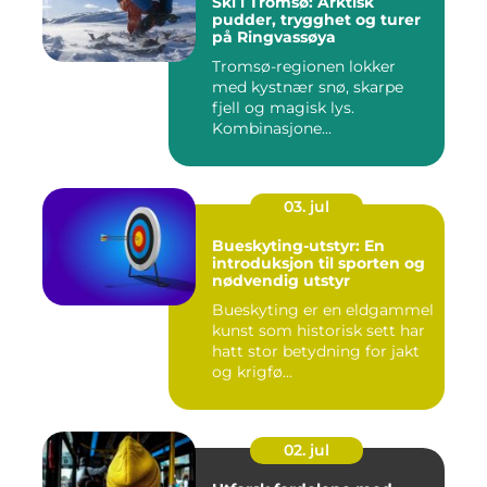
Ski i Tromsø: Arktisk
pudder, trygghet og turer
på Ringvassøya
Tromsø-regionen lokker
med kystnær snø, skarpe
fjell og magisk lys.
Kombinasjone...
03. jul
Bueskyting-utstyr: En
introduksjon til sporten og
nødvendig utstyr
Bueskyting er en eldgammel
kunst som historisk sett har
hatt stor betydning for jakt
og krigfø...
02. jul