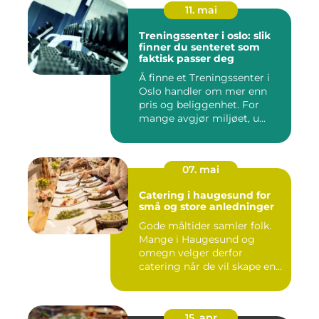
11. mai
Treningssenter i oslo: slik
finner du senteret som
faktisk passer deg
Å finne et Treningssenter i
Oslo handler om mer enn
pris og beliggenhet. For
mange avgjør miljøet, u...
07. mai
Catering i haugesund for
små og store anledninger
Gode måltider samler folk.
Mange i Haugesund og
omegn velger derfor
catering når de vil skape en
hyg...
15. apr