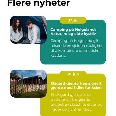
Flere nyheter
07. jul
Camping på Helgeland:
Natur, ro og ekte kystliv
Camping på Helgeland gir
reisende en sjelden mulighet
til å kombinere dramatiske
kystlan...
30. jun
Skigard gjerde tradisjonelt
gjerde med tidløs funksjon
Et skigard gjerde er et
tradisjonelt tre-gjerde
bygget av skråstilte staur og
liggende slantrer. Gje...