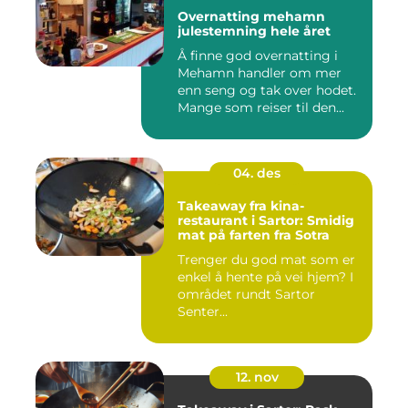
Overnatting mehamn
julestemning hele året
Å finne god overnatting i
Mehamn handler om mer
enn seng og tak over hodet.
Mange som reiser til den...
04. des
Takeaway fra kina-
restaurant i Sartor: Smidig
mat på farten fra Sotra
Trenger du god mat som er
enkel å hente på vei hjem? I
området rundt Sartor
Senter...
12. nov