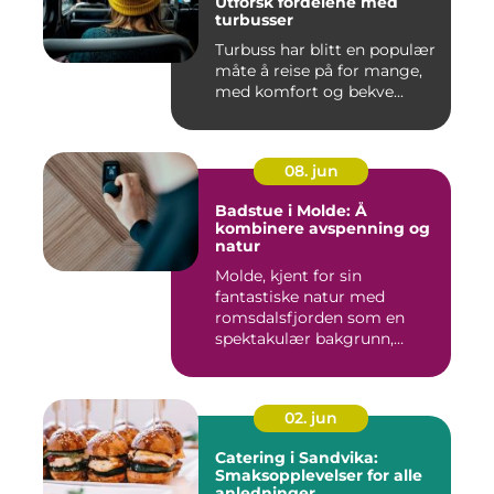
Utforsk fordelene med
turbusser
Turbuss har blitt en populær
måte å reise på for mange,
med komfort og bekve...
08. jun
Badstue i Molde: Å
kombinere avspenning og
natur
Molde, kjent for sin
fantastiske natur med
romsdalsfjorden som en
spektakulær bakgrunn,
tilbyr...
02. jun
Catering i Sandvika:
Smaksopplevelser for alle
anledninger