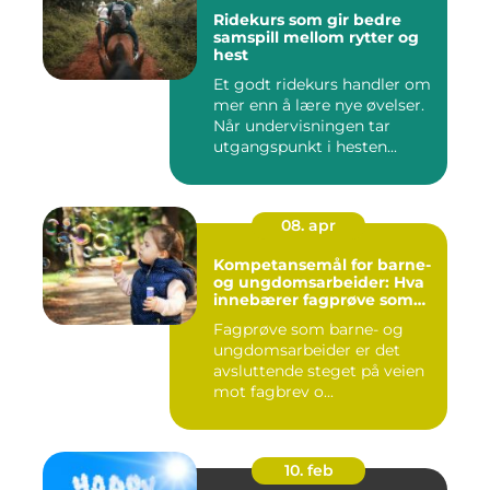
Ridekurs som gir bedre
samspill mellom rytter og
hest
Et godt ridekurs handler om
mer enn å lære nye øvelser.
Når undervisningen tar
utgangspunkt i hesten...
08. apr
Kompetansemål for barne-
og ungdomsarbeider: Hva
innebærer fagprøve som
barne- og
Fagprøve som barne- og
ungdomsarbeider?
ungdomsarbeider er det
avsluttende steget på veien
mot fagbrev o...
10. feb