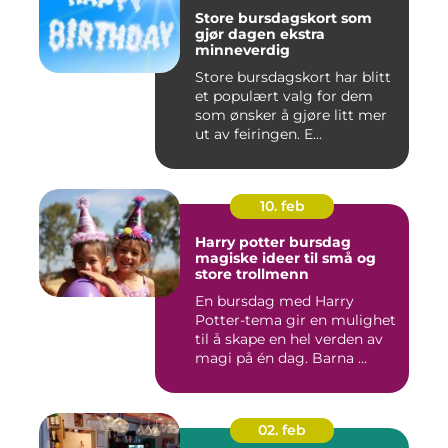
Store bursdagskort som
gjør dagen ekstra
minneverdig
Store bursdagskort har blitt
et populært valg for dem
som ønsker å gjøre litt mer
ut av feiringen. E...
10. feb
Harry potter bursdag
magiske ideer til små og
store trollmenn
En bursdag med Harry
Potter-tema gir en mulighet
til å skape en hel verden av
magi på én dag. Barna ...
02. feb