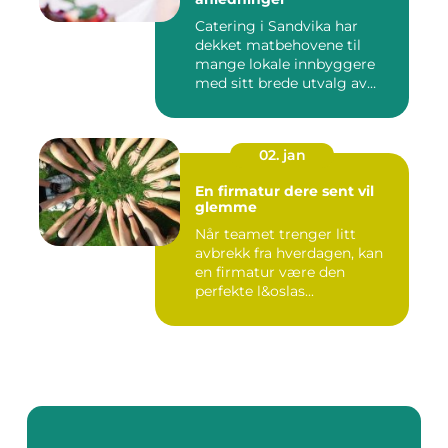
Catering i Sandvika har
dekket matbehovene til
mange lokale innbyggere
med sitt brede utvalg av
smak...
02. jan
En firmatur dere sent vil
glemme
Når teamet trenger litt
avbrekk fra hverdagen, kan
en firmatur være den
perfekte l&oslas...