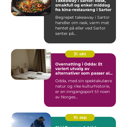
Takeaway i Sartor: Rask,
smakfull og enkel middag
fra kina-restaurang i Sartor
Begrepet takeaway i Sartor
handler om rask, varm mat
hentet på eller ved Sartor
senter på...
31. okt
Overnatting i Odda: Et
variert utvalg av
alternativer som passer alle
slags reisende
Odda, med sin spektakulære
natur og rike kulturhistorie,
er en inngangsport til noen
av Norges...
10. sep