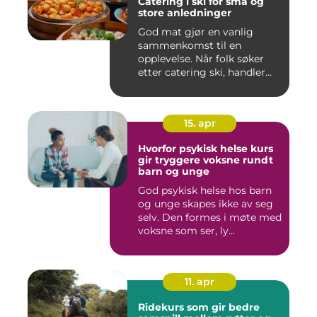
Catering i ski for små og
store anledninger
God mat gjør en vanlig
sammenkomst til en
opplevelse. Når folk søker
etter catering ski, handler
det...
15. apr
Hvorfor psykisk helse kurs
gir tryggere voksne rundt
barn og unge
God psykisk helse hos barn
og unge skapes ikke av seg
selv. Den formes i møte med
voksne som ser, ly...
11. apr
Ridekurs som gir bedre