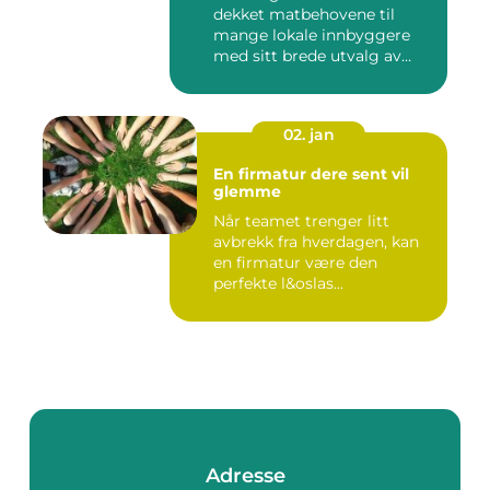
dekket matbehovene til
mange lokale innbyggere
med sitt brede utvalg av
smak...
02. jan
En firmatur dere sent vil
glemme
Når teamet trenger litt
avbrekk fra hverdagen, kan
en firmatur være den
perfekte l&oslas...
Adresse