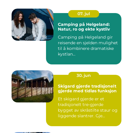
07. jul
Camping på Helgeland:
Natur, ro og ekte kystliv
Camping på Helgeland gir
reisende en sjelden mulighet
til å kombinere dramatiske
kystlan...
30. jun
Skigard gjerde tradisjonelt
gjerde med tidløs funksjon
Et skigard gjerde er et
tradisjonelt tre-gjerde
bygget av skråstilte staur og
liggende slantrer. Gje...