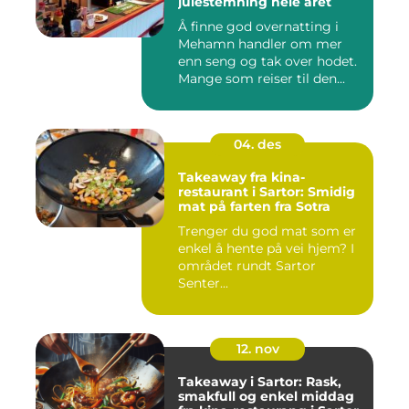
julestemning hele året
Å finne god overnatting i
Mehamn handler om mer
enn seng og tak over hodet.
Mange som reiser til den...
04. des
Takeaway fra kina-
restaurant i Sartor: Smidig
mat på farten fra Sotra
Trenger du god mat som er
enkel å hente på vei hjem? I
området rundt Sartor
Senter...
12. nov
Takeaway i Sartor: Rask,
smakfull og enkel middag