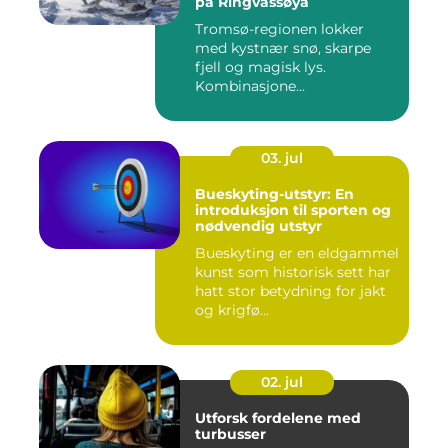
på Ringvassøya
Tromsø-regionen lokker
med kystnær snø, skarpe
fjell og magisk lys.
Kombinasjone...
03. jul
Bueskyting-utstyr: En
introduksjon til sporten og
nødvendig utstyr
Bueskyting er en eldgammel
kunst som historisk sett har
hatt stor betydning for jakt
og krigfø...
02. jul
Utforsk fordelene med
turbusser