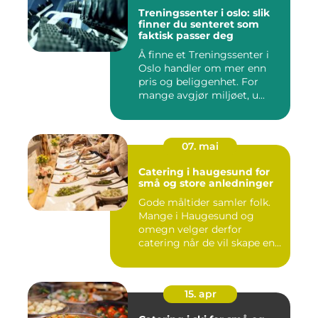
Treningssenter i oslo: slik
finner du senteret som
faktisk passer deg
Å finne et Treningssenter i
Oslo handler om mer enn
pris og beliggenhet. For
mange avgjør miljøet, u...
07. mai
Catering i haugesund for
små og store anledninger
Gode måltider samler folk.
Mange i Haugesund og
omegn velger derfor
catering når de vil skape en
hyg...
15. apr