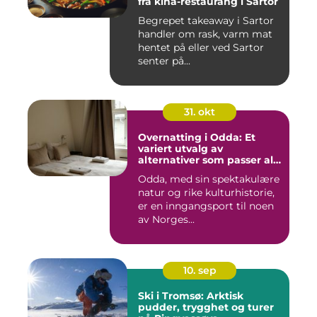
fra kina-restaurang i Sartor
Begrepet takeaway i Sartor
handler om rask, varm mat
hentet på eller ved Sartor
senter på...
31. okt
Overnatting i Odda: Et
variert utvalg av
alternativer som passer alle
slags reisende
Odda, med sin spektakulære
natur og rike kulturhistorie,
er en inngangsport til noen
av Norges...
10. sep
Ski i Tromsø: Arktisk
pudder, trygghet og turer