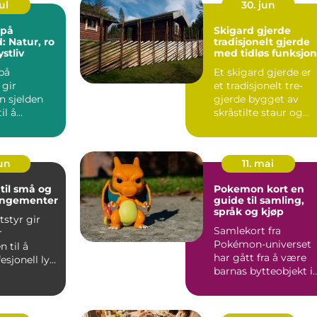
ul
30. jun
 på
Skigard gjerde
: Natur, ro
tradisjonelt gjerde
stliv
med tidløs funksjon
på
Et skigard gjerde er
 gir
et tradisjonelt tre-
n sjelden
gjerde bygget av
il å
skråstilte staur og
e
liggende slantrer.
 kystlan...
Gje...
jun
11. mai
 til små og
Pokemon kort en
rangementer
guide til samling,
språk og kjøp
tstyr gir
Samlekort fra
r
Pokémon-universet
 til å
har gått fra å være
esjonell lyd
barnas bytteobjekt i
estere i dyrt
skolegården til å bli
en ho...