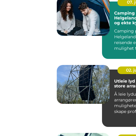
07. j
Camping
Helgeland
og ekte ky
Camping 
Helgeland
reisende e
mulighet t
kombiner
dramatiske
02. 
Utleie lyd
store ar
Å leie lydu
arrangøre
muligheten
skape prof
uten å inv
utst...