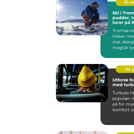
10. 
Ski i Trom
pudder, t
turer på 
Tromsø-r
lokker me
snø, skarp
magisk lys
Kombinasj
02. j
Utforsk f
med turb
Turbuss ha
populær m
på for ma
komfort og