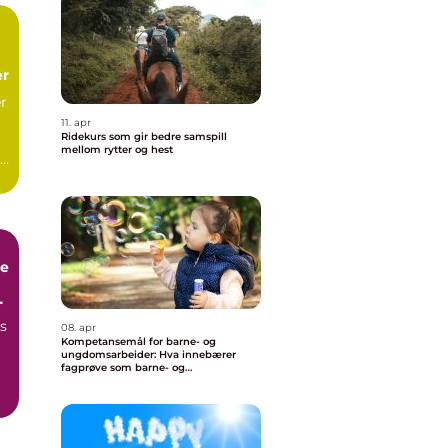
er
r
11. apr
Ridekurs som gir bedre samspill
mellom rytter og hest
se
s
08. apr
Kompetansemål for barne- og
ungdomsarbeider: Hva innebærer
fagprøve som barne- og
ungdomsarbeider?