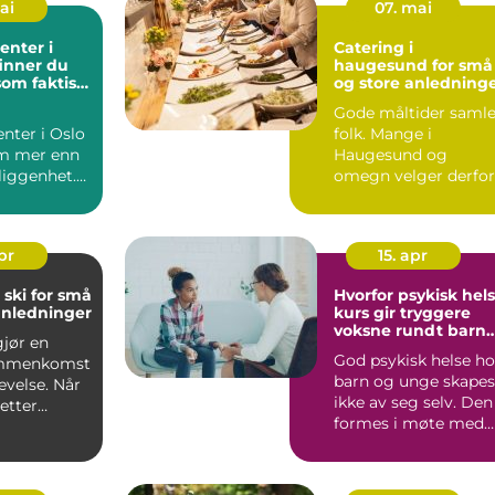
mai
07. mai
enter i
Catering i
 finner du
haugesund for små
som faktisk
og store anledning
eg
Gode måltider samle
nter i Oslo
folk. Mange i
m mer enn
Haugesund og
liggenhet.
omegn velger derfor
 avgjør
catering når de vil
.
skape en hyg...
apr
15. apr
 ski for små
Hvorfor psykisk hel
anledninger
kurs gir tryggere
voksne rundt barn
jør en
og unge
God psykisk helse ho
ammenkomst
barn og unge skapes
levelse. Når
ikke av seg selv. Den
 etter
formes i møte med
ki, handler
voksne som ser, ly...