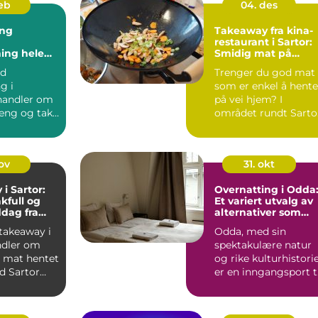
feb
04. des
ing
Takeaway fra kina-
restaurant i Sartor:
ing hele
Smidig mat på
farten fra Sotra
od
Trenger du god mat
g i
som er enkel å hente
andler om
på vei hjem? I
eng og tak
området rundt Sarto
t. Mange
Senter...
til den...
nov
31. okt
i Sartor:
Overnatting i Odda
kfull og
Et variert utvalg av
dag fra
alternativer som
aurang i
passer alle slags
takeaway i
Odda, med sin
reisende
ndler om
spektakulære natur
m mat hentet
og rike kulturhistorie
ed Sartor
er en inngangsport t
.
noen av Norges...