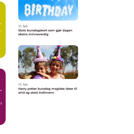
10. feb
-
Store bursdagskort som gjør dagen
-
ekstra minneverdig
r
10. feb
re
Harry potter bursdag magiske ideer til
små og store trollmenn
ir