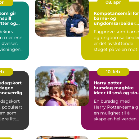
pr
08. apr
som gir
Kompetansemål for
spill
barne- og
tter og
ungdomsarbeider:
Hva innebærer
dekurs
Fagprøve som barne
fagprøve som barne
m mer enn
og ungdomsarbeide
og
ungdomsarbeider?
 øvelser.
er det avsluttende
visningen
steget på veien mot
gspunkt i
fagbrev o...
feb
10. feb
sdagskort
Harry potter
 dagen
bursdag magiske
nneverdig
ideer til små og sto
trollmenn
sdagskort
En bursdag med
et populært
Harry Potter-tema g
dem som
en mulighet til å
øre litt
skape en hel verden
feiringen.
av magi på én dag.
Barna ...