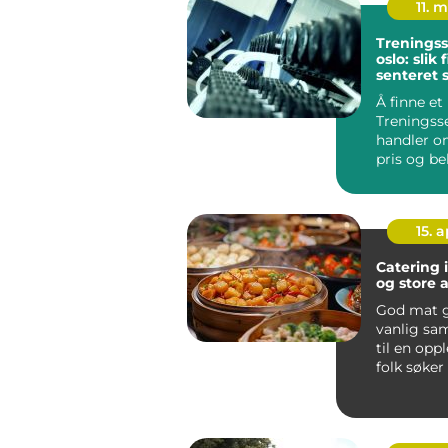
11. 
Treningss
oslo: slik
senteret 
passer d
Å finne et
Treningsse
handler o
pris og be
For mange
miljøet, u..
15. 
Catering i
og store 
God mat g
vanlig s
til en opp
folk søker
catering s
det...