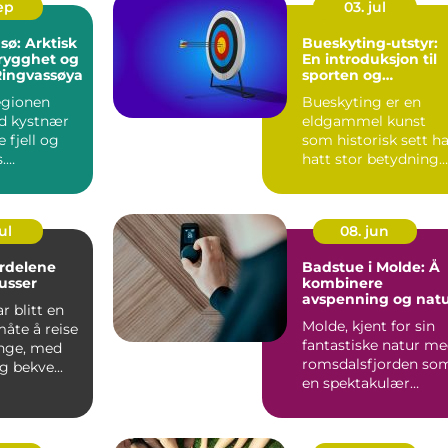
sep
03. jul
sø: Arktisk
Bueskyting-utstyr:
rygghet og
En introduksjon til
Ringvassøya
sporten og
nødvendig utstyr
egionen
Bueskyting er en
d kystnær
eldgammel kunst
e fjell og
som historisk sett h
.
hatt stor betydning
one...
for jakt og krigfø...
ul
08. jun
ordelene
Badstue i Molde: Å
usser
kombinere
avspenning og nat
r blitt en
Molde, kjent for sin
åte å reise
fantastiske natur m
nge, med
romsdalsfjorden so
 bekve...
en spektakulær
bakgrunn, tilbyr...