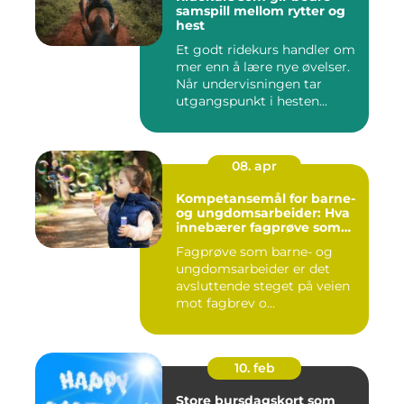
samspill mellom rytter og
hest
Et godt ridekurs handler om
mer enn å lære nye øvelser.
Når undervisningen tar
utgangspunkt i hesten...
08. apr
Kompetansemål for barne-
og ungdomsarbeider: Hva
innebærer fagprøve som
barne- og
Fagprøve som barne- og
ungdomsarbeider?
ungdomsarbeider er det
avsluttende steget på veien
mot fagbrev o...
10. feb
Store bursdagskort som