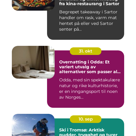
fra kina-restaurang i Sartor
Begrepet takeaway i Sartor
handler om rask, varm mat
hentet på eller ved Sartor
senter på...
31. okt
Overnatting i Odda: Et
variert utvalg av
alternativer som passer alle
slags reisende
Odda, med sin spektakulære
natur og rike kulturhistorie,
er en inngangsport til noen
av Norges...
10. sep
Ski i Tromsø: Arktisk
pudder, trygghet og turer