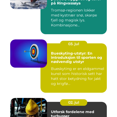
på Ringvassøya
Tromsø-regionen lokker
med kystnær snø, skarpe
fjell og magisk lys.
Kombinasjone...
03. jul
Bueskyting-utstyr: En
introduksjon til sporten og
nødvendig utstyr
Bueskyting er en eldgammel
kunst som historisk sett har
hatt stor betydning for jakt
og krigfø...
02. jul
Utforsk fordelene med
turbusser