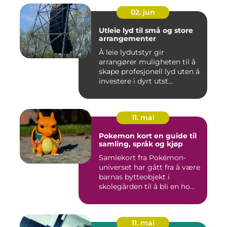
02. jun
Utleie lyd til små og store
arrangementer
Å leie lydutstyr gir
arrangører muligheten til å
skape profesjonell lyd uten å
investere i dyrt utst...
11. mai
Pokemon kort en guide til
samling, språk og kjøp
Samlekort fra Pokémon-
universet har gått fra å være
barnas bytteobjekt i
skolegården til å bli en ho...
11. mai