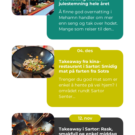
julestemning hele året
Å finne god overnatting i
Mehamn handler om mer
enn seng og tak over hodet.
Mange som reiser til den...
04. des
Takeaway fra kina-
restaurant i Sartor: Smidig
mat på farten fra Sotra
Trenger du god mat som er
enkel å hente på vei hjem? I
området rundt Sartor
Senter...
12. nov
Takeaway i Sartor: Rask,
smakfull og enkel middag