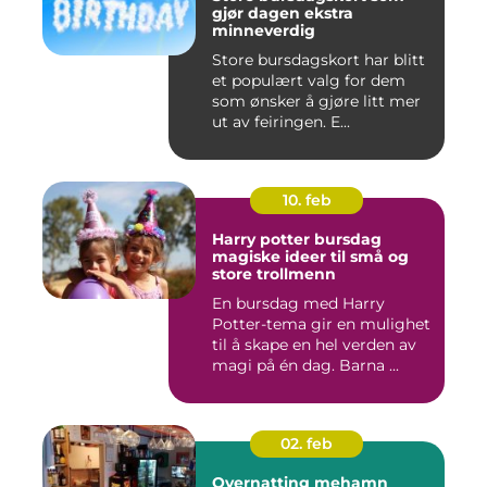
gjør dagen ekstra
minneverdig
Store bursdagskort har blitt
et populært valg for dem
som ønsker å gjøre litt mer
ut av feiringen. E...
10. feb
Harry potter bursdag
magiske ideer til små og
store trollmenn
En bursdag med Harry
Potter-tema gir en mulighet
til å skape en hel verden av
magi på én dag. Barna ...
02. feb
Overnatting mehamn