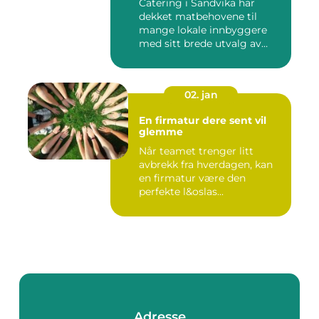
Catering i Sandvika har
dekket matbehovene til
mange lokale innbyggere
med sitt brede utvalg av
smak...
02. jan
En firmatur dere sent vil
glemme
Når teamet trenger litt
avbrekk fra hverdagen, kan
en firmatur være den
perfekte l&oslas...
Adresse