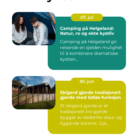
07. jul
Camping på Helgeland:
Natur, ro og ekte kystliv
Camping på Helgeland gir
reisende en sjelden mulighet
til å kombinere dramatiske
kystlan...
30. jun
Skigard gjerde tradisjonelt
gjerde med tidløs funksjon
Et skigard gjerde er et
tradisjonelt tre-gjerde
bygget av skråstilte staur og
liggende slantrer. Gje...