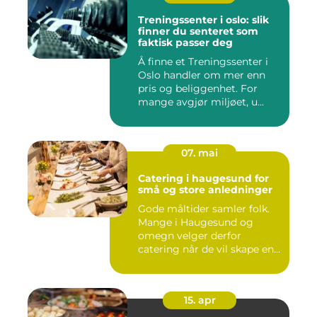
Treningssenter i oslo: slik
finner du senteret som
faktisk passer deg
Å finne et Treningssenter i
Oslo handler om mer enn
pris og beliggenhet. For
mange avgjør miljøet, u...
07. mai
Catering i haugesund for
små og store anledninger
Gode måltider samler folk.
Mange i Haugesund og
omegn velger derfor
catering når de vil skape en
hyg...
15. apr