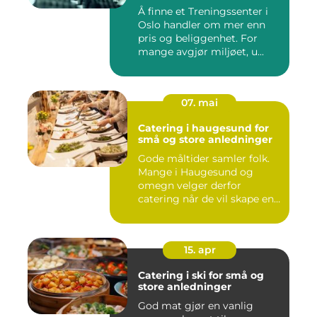
Å finne et Treningssenter i
Oslo handler om mer enn
pris og beliggenhet. For
mange avgjør miljøet, u...
07. mai
Catering i haugesund for
små og store anledninger
Gode måltider samler folk.
Mange i Haugesund og
omegn velger derfor
catering når de vil skape en
hyg...
15. apr
Catering i ski for små og
store anledninger
God mat gjør en vanlig