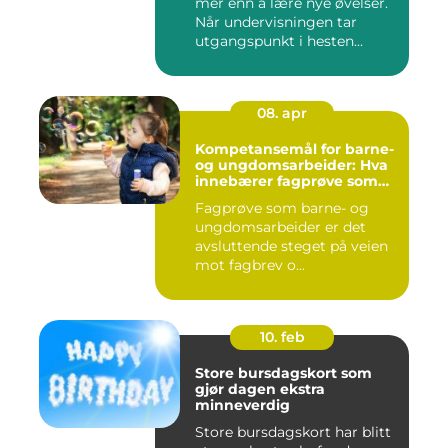
mer enn å lære nye øvelser.
Når undervisningen tar
utgangspunkt i hesten...
08. apr
Kompetansemål for barne-
og ungdomsarbeider: Hva
innebærer fagprøve som
barne- og
Fagprøve som barne- og
ungdomsarbeider?
ungdomsarbeider er det
avsluttende steget på veien
mot fagbrev o...
10. feb
Store bursdagskort som
gjør dagen ekstra
minneverdig
Store bursdagskort har blitt