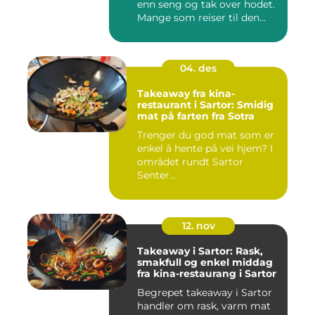
enn seng og tak over hodet.
Mange som reiser til den...
04. des
Takeaway fra kina-
restaurant i Sartor: Smidig
mat på farten fra Sotra
Trenger du god mat som er
enkel å hente på vei hjem? I
området rundt Sartor
Senter...
12. nov
Takeaway i Sartor: Rask,
smakfull og enkel middag
fra kina-restaurang i Sartor
Begrepet takeaway i Sartor
handler om rask, varm mat