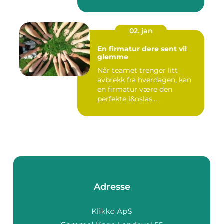
smak...
02. jan
En firmatur dere sent vil
glemme
Når teamet trenger litt
avbrekk fra hverdagen, kan
en firmatur være den
perfekte l&oslas...
Adresse