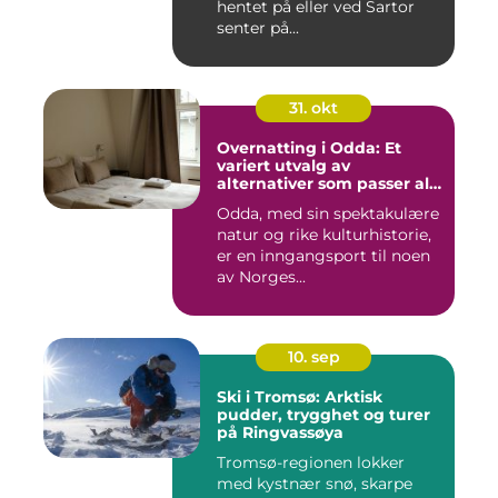
hentet på eller ved Sartor
senter på...
31. okt
Overnatting i Odda: Et
variert utvalg av
alternativer som passer alle
slags reisende
Odda, med sin spektakulære
natur og rike kulturhistorie,
er en inngangsport til noen
av Norges...
10. sep
Ski i Tromsø: Arktisk
pudder, trygghet og turer
på Ringvassøya
Tromsø-regionen lokker
med kystnær snø, skarpe