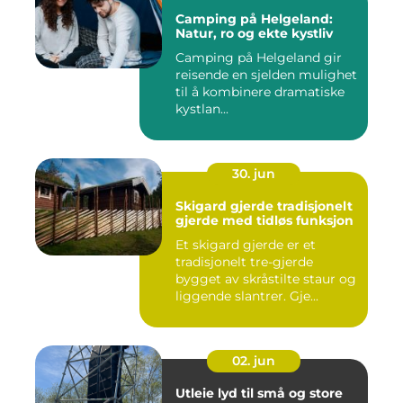
Camping på Helgeland:
Natur, ro og ekte kystliv
Camping på Helgeland gir
reisende en sjelden mulighet
til å kombinere dramatiske
kystlan...
30. jun
Skigard gjerde tradisjonelt
gjerde med tidløs funksjon
Et skigard gjerde er et
tradisjonelt tre-gjerde
bygget av skråstilte staur og
liggende slantrer. Gje...
02. jun
Utleie lyd til små og store