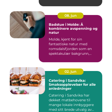
08. jun
Badstue i Molde: Å
kombinere avspenning og
natur
Molde, kjent for sin
fantastiske natur med
romsdalsfjorden som en
spektakulær bakgrunn,
tilbyr...
02. jun
Catering i Sandvika:
Smaksopplevelser for alle
anledninger
Catering i Sandvika har
dekket matbehovene til
mange lokale innbyggere
med sitt brede utvalg av