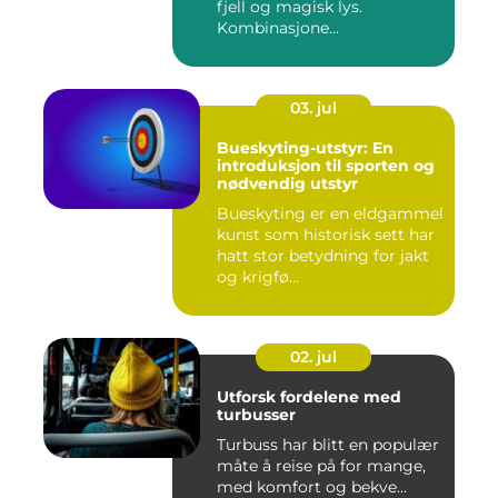
fjell og magisk lys.
Kombinasjone...
03. jul
Bueskyting-utstyr: En
introduksjon til sporten og
nødvendig utstyr
Bueskyting er en eldgammel
kunst som historisk sett har
hatt stor betydning for jakt
og krigfø...
02. jul
Utforsk fordelene med
turbusser
Turbuss har blitt en populær
måte å reise på for mange,
med komfort og bekve...