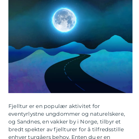
Fjelltur er en populær aktivitet for
eventyrlystne ungdommer og naturelskere,
og Sandnes, en vakker by i Norge, tilbyr et
bredt spekter av fjellturer for å tilfredsstille
enhver turgåers behov. Enten du er en