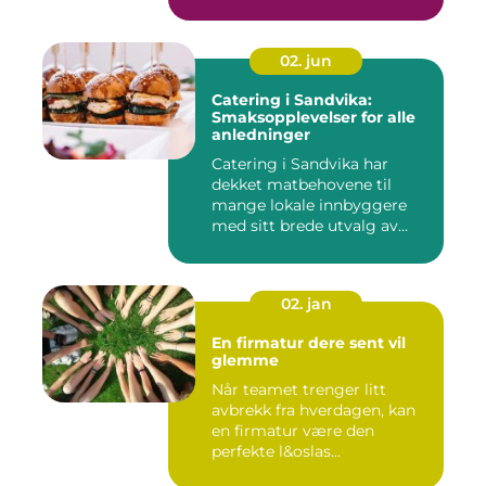
tilbyr...
02. jun
Catering i Sandvika:
Smaksopplevelser for alle
anledninger
Catering i Sandvika har
dekket matbehovene til
mange lokale innbyggere
med sitt brede utvalg av
smak...
02. jan
En firmatur dere sent vil
glemme
Når teamet trenger litt
avbrekk fra hverdagen, kan
en firmatur være den
perfekte l&oslas...