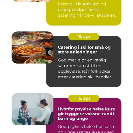
Mange i Haugesund og
omegn velger derfor
catering når de vil skape en
hyg...
15. apr
Catering i ski for små og
store anledninger
God mat gjør en vanlig
sammenkomst til en
opplevelse. Når folk søker
etter catering ski, handler
det...
15. apr
Hvorfor psykisk helse kurs
gir tryggere voksne rundt
barn og unge
God psykisk helse hos barn
og unge skapes ikke av seg