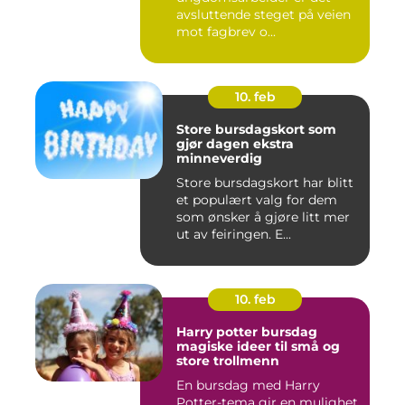
avsluttende steget på veien
mot fagbrev o...
10. feb
Store bursdagskort som
gjør dagen ekstra
minneverdig
Store bursdagskort har blitt
et populært valg for dem
som ønsker å gjøre litt mer
ut av feiringen. E...
10. feb
Harry potter bursdag
magiske ideer til små og
store trollmenn
En bursdag med Harry
Potter-tema gir en mulighet