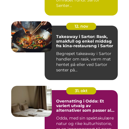
området rundt Sartor
Senter...
12. nov
Takeaway i Sartor: Rask,
smakfull og enkel middag
fra kina-restaurang i Sartor
Begrepet takeaway i Sartor
handler om rask, varm mat
hentet på eller ved Sartor
senter på...
31. okt
Overnatting i Odda: Et
variert utvalg av
alternativer som passer alle
slags reisende
Odda, med sin spektakulære
natur og rike kulturhistorie,