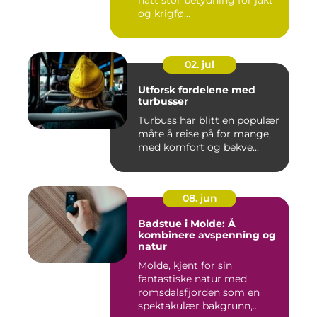
hatt stor betydning for jakt
og krigfø...
02. jul
Utforsk fordelene med
turbusser
Turbuss har blitt en populær
måte å reise på for mange,
med komfort og bekve...
08. jun
Badstue i Molde: Å
kombinere avspenning og
natur
Molde, kjent for sin
fantastiske natur med
romsdalsfjorden som en
spektakulær bakgrunn,