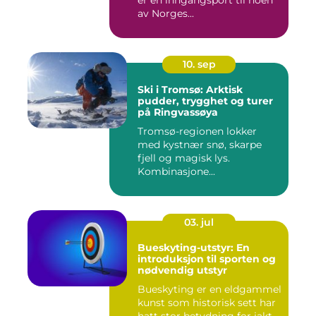
er en inngangsport til noen
av Norges...
10. sep
Ski i Tromsø: Arktisk
pudder, trygghet og turer
på Ringvassøya
Tromsø-regionen lokker
med kystnær snø, skarpe
fjell og magisk lys.
Kombinasjone...
03. jul
Bueskyting-utstyr: En
introduksjon til sporten og
nødvendig utstyr
Bueskyting er en eldgammel
kunst som historisk sett har