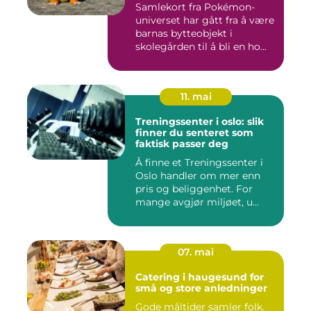
Samlekort fra Pokémon-
universet har gått fra å være
barnas bytteobjekt i
skolegården til å bli en ho...
11. mai
Treningssenter i oslo: slik
finner du senteret som
faktisk passer deg
Å finne et Treningssenter i
Oslo handler om mer enn
pris og beliggenhet. For
mange avgjør miljøet, u...
07. mai
Catering i haugesund for
små og store anledninger
Gode måltider samler folk.