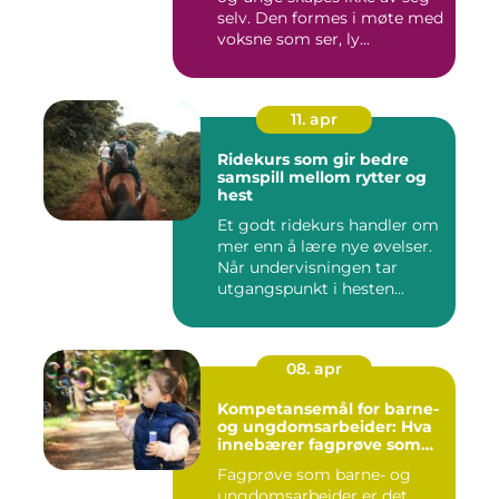
selv. Den formes i møte med
voksne som ser, ly...
11. apr
Ridekurs som gir bedre
samspill mellom rytter og
hest
Et godt ridekurs handler om
mer enn å lære nye øvelser.
Når undervisningen tar
utgangspunkt i hesten...
08. apr
Kompetansemål for barne-
og ungdomsarbeider: Hva
innebærer fagprøve som
barne- og
Fagprøve som barne- og
ungdomsarbeider?
ungdomsarbeider er det