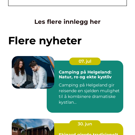
Les flere innlegg her
Flere nyheter
07. jul
Camping på Helgeland:
Natur, ro og ekte kystliv
Camping på Helgeland gir
reisende en sjelden mulighet
til å kombinere dramatiske
kystlan...
30. jun
Skigard gjerde tradisjonelt