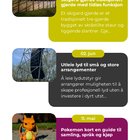
gjerde med tidløs funksjon
Et skigard gjerde er et
tradisjonelt tre-gjerde
bygget av skråstilte staur og
liggende slantrer. Gje...
02. jun
Utleie lyd til små og store
arrangementer
Å leie lydutstyr gir
arrangører muligheten til å
skape profesjonell lyd uten å
investere i dyrt utst...
11. mai
Pokemon kort en guide til
samling, språk og kjøp