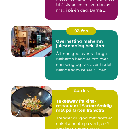
til å skape en hel verden av
magi på én dag. Barna ...
02. feb
Overnatting mehamn
julestemning hele året
Å finne god overnatting i
Mehamn handler om mer
enn seng og tak over hodet.
Mange som reiser til den...
04. des
Takeaway fra kina-
restaurant i Sartor: Smidig
mat på farten fra Sotra
Trenger du god mat som er
enkel å hente på vei hjem? I