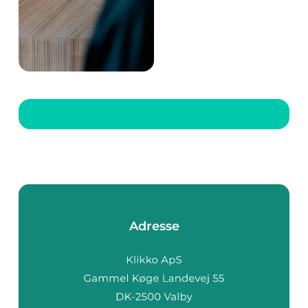
bakgrunn, tilbyr et
mangfold av
avslapningsmulighete
r som kan nytes året
rundt. Enten du er
turist eller
lokalbeboer, er en
badstue i Molde en
perfekt måt...
Adresse