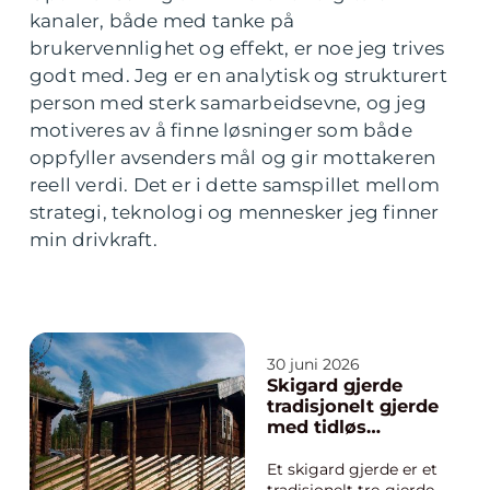
kanaler, både med tanke på
brukervennlighet og effekt, er noe jeg trives
godt med. Jeg er en analytisk og strukturert
person med sterk samarbeidsevne, og jeg
motiveres av å finne løsninger som både
oppfyller avsenders mål og gir mottakeren
reell verdi. Det er i dette samspillet mellom
strategi, teknologi og mennesker jeg finner
min drivkraft.
30 juni 2026
Skigard gjerde
tradisjonelt gjerde
med tidløs
funksjon
Et skigard gjerde er et