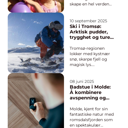
skape en hel verden
av magi på én dag.
Barna får kle seg ut
som sine
10 september 2025
favorittfigurer, teste
Ski i Tromsø:
tryllestaver og smake
Arktisk pudder,
på godteri hentet rett
trygghet og turer
ut fra Galtvang.
på Ringvassøya
Voksne koser seg
Tromsø-regionen
minst like mye, fordi
lokker med kystnær
un...
snø, skarpe fjell og
magisk lys.
Kombinasjonen av
lett tilgjengelige
topper, stabile
08 juni 2025
vinterforhold og lav
Badstue i Molde:
vårsol gjør området til
Å kombinere
et sikkert valg for
avspenning og
skientusiaster som vil
natur
kom...
Molde, kjent for sin
fantastiske natur med
romsdalsfjorden som
en spektakulær