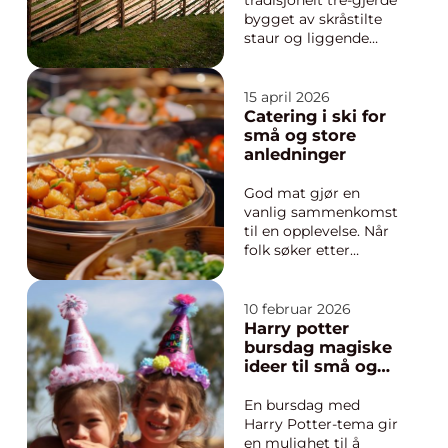
tradisjonelt tre-gjerde
bygget av skråstilte
staur og liggende
slantrer.
Gjerdeformen har
lange røtter i norsk
15 april 2026
landbruk og
Catering i ski for
fjellbygder, men
små og store
passer like godt rundt
anledninger
en moderne hytte
eller en enebolig.
God mat gjør en
Mange velger skigard
vanlig sammenkomst
fordi ...
til en opplevelse. Når
folk søker etter
catering ski, handler
det ofte om mer enn
å få levert mat. De
10 februar 2026
ønsker trygghet,
Harry potter
forutsigbarhet og
bursdag magiske
følelsen av å bli tatt
ideer til små og
vare på. En god
store trollmenn
cateringleverandør i
En bursdag med
Ski hjelper deg me...
Harry Potter-tema gir
en mulighet til å