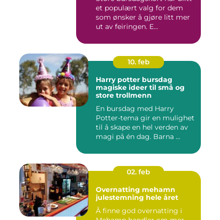
et populært valg for dem
som ønsker å gjøre litt mer
ut av feiringen. E...
10. feb
Harry potter bursdag
magiske ideer til små og
store trollmenn
En bursdag med Harry
Potter-tema gir en mulighet
til å skape en hel verden av
magi på én dag. Barna ...
02. feb
Overnatting mehamn
julestemning hele året
Å finne god overnatting i