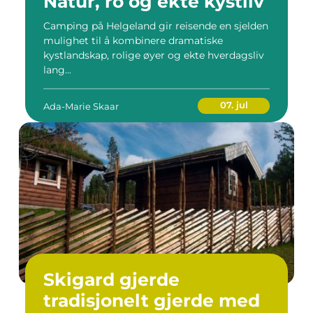
Natur, ro og ekte kystliv
Camping på Helgeland gir reisende en sjelden
mulighet til å kombinere dramatiske
kystlandskap, rolige øyer og ekte hverdagsliv
lang...
07. jul
Ada-Marie Skaar
Skigard gjerde
tradisjonelt gjerde med