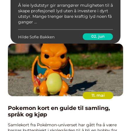
Å leie lydutstyr gir arrangører muligheten til å
skape profesjonell lyd uten å investere i dyrt
utstyr. Mange trenger bare kraftig lyd noen få
ganger ...
02. jun
Hilde Sofie Bakken
11. mai
Pokemon kort en guide til samling,
språk og kjøp
Samlekort fra Pokémon-universet har gått fra å være
barnas bytteobjekt i skolegården til å bli en hobby for