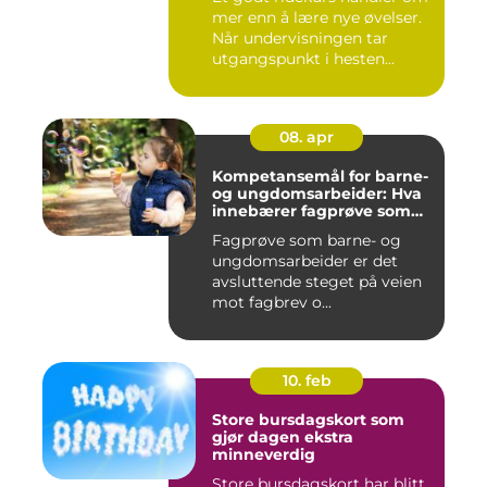
mer enn å lære nye øvelser.
Når undervisningen tar
utgangspunkt i hesten...
08. apr
Kompetansemål for barne-
og ungdomsarbeider: Hva
innebærer fagprøve som
barne- og
Fagprøve som barne- og
ungdomsarbeider?
ungdomsarbeider er det
avsluttende steget på veien
mot fagbrev o...
10. feb
Store bursdagskort som
gjør dagen ekstra
minneverdig
Store bursdagskort har blitt