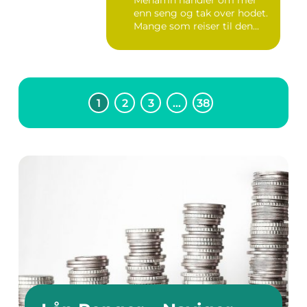
Mehamn handler om mer
enn seng og tak over hodet.
Mange som reiser til den...
1
2
3
…
38