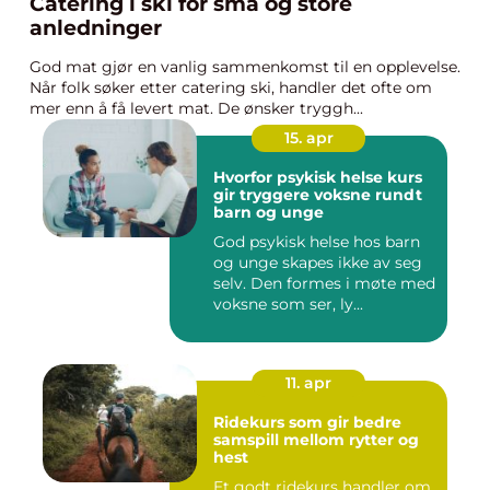
Catering i ski for små og store
anledninger
God mat gjør en vanlig sammenkomst til en opplevelse.
Når folk søker etter catering ski, handler det ofte om
mer enn å få levert mat. De ønsker tryggh...
15. apr
Hvorfor psykisk helse kurs
gir tryggere voksne rundt
barn og unge
God psykisk helse hos barn
og unge skapes ikke av seg
selv. Den formes i møte med
voksne som ser, ly...
11. apr
Ridekurs som gir bedre
samspill mellom rytter og
hest
Et godt ridekurs handler om